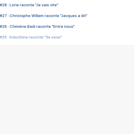
28 : Lorie raconte "Je vais vite"
#27 : Christophe Willem raconte "Jacques a dit"
#26 : Chimène Badi raconte "Entre nous"
#25 : Indochine raconte "3e sexe"
#24 : Zaho raconte "C'est chelou"
#23 : Patrick Bruel raconte "Au café des délices"
#22 : Kyo raconte "Le chemin"
#21 : Nolwenn Leroy raconte "Cassé"
#20 : Patrick Hernandez raconte "Born to be alive"
#19 : Lorie raconte "Près de moi"
#18 : Michael Jones raconte "A nos actes manqués" (avec Jean-Jacque
#17 : Khaled raconte "Aïcha"