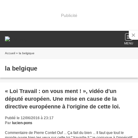
Publicité
MENU
Accueil
» la belgique
la belgique
« Loi Travail : on vous ment ! », vidéo d'un
député européen. Une mise en cause de la
directive européenne à l'origine de cette loi.
Publié le 12/06/2016 à 23:17
Par
lucien-pons
Commentaire de Pierre Contet Ouf ... Ça fait du bien ... Il faut que tout le
monde ouvre bien les yeux sur cette loi " travaille !! " je conjugue à l'impératif