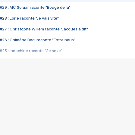
#29 : MC Solaar raconte "Bouge de là"
28 : Lorie raconte "Je vais vite"
#27 : Christophe Willem raconte "Jacques a dit"
#26 : Chimène Badi raconte "Entre nous"
#25 : Indochine raconte "3e sexe"
#24 : Zaho raconte "C'est chelou"
#23 : Patrick Bruel raconte "Au café des délices"
#22 : Kyo raconte "Le chemin"
#21 : Nolwenn Leroy raconte "Cassé"
#20 : Patrick Hernandez raconte "Born to be alive"
#19 : Lorie raconte "Près de moi"
#18 : Michael Jones raconte "A nos actes manqués" (avec Jean-Jacque