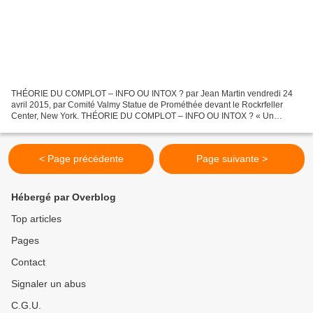
THÉORIE DU COMPLOT – INFO OU INTOX ? par Jean Martin vendredi 24
avril 2015, par Comité Valmy Statue de Prométhée devant le Rockrfeller
Center, New York. THÉORIE DU COMPLOT – INFO OU INTOX ? « Un
français sur deux croit à la théorie du complot », assurait...
< Page précédente
Page suivante >
Hébergé par Overblog
Top articles
Pages
Contact
Signaler un abus
C.G.U.