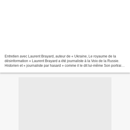
Entretien avec Laurent Brayard, auteur de « Ukraine, Le royaume de la
désinformation » Laurent Brayard a été journaliste à la Voix de la Russie.
Historien et « journaliste par hasard » comme il le dit lui-même Son portrait
est à découvrir ici dans un...