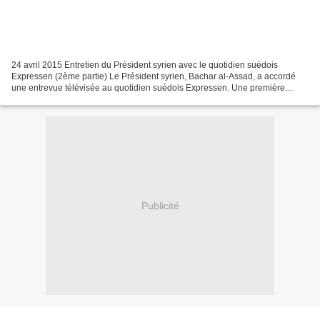
24 avril 2015 Entretien du Président syrien avec le quotidien suédois
Expressen (2ème partie) Le Président syrien, Bachar al-Assad, a accordé
une entrevue télévisée au quotidien suédois Expressen. Une première
partie a été publiée en anglais et en arabe...
Publicité