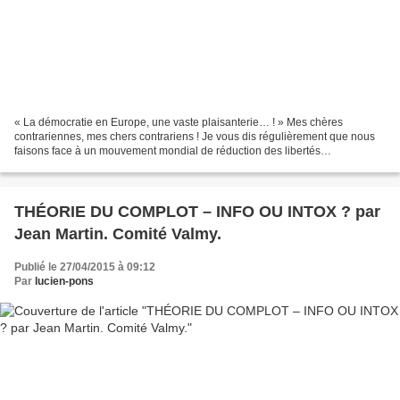
« La démocratie en Europe, une vaste plaisanterie… ! » Mes chères
contrariennes, mes chers contrariens ! Je vous dis régulièrement que nous
faisons face à un mouvement mondial de réduction des libertés
individuelles, que nous assistons à un recul sans...
THÉORIE DU COMPLOT – INFO OU INTOX ? par
Jean Martin. Comité Valmy.
Publié le 27/04/2015 à 09:12
Par
lucien-pons