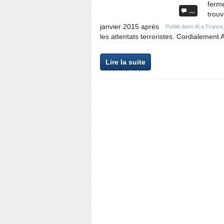
ferm
…
trouv
janvier 2015 après
Publié dans
#La France
les attentats terroristes. Cordialement 
Lire la suite