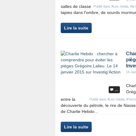
salles de classe
Publié dans
#Les média
,
#la 
tapies dans l'ombre, de sourds murmure
Lire la suite
Char
pièg
Inve
16 Jan
Charl
…
Grégo
entre la
Publié dans
#Les média
,
#Terr
découverte du pétrole, le rire de Nasser,
de Charlie Hebdo...
Lire la suite