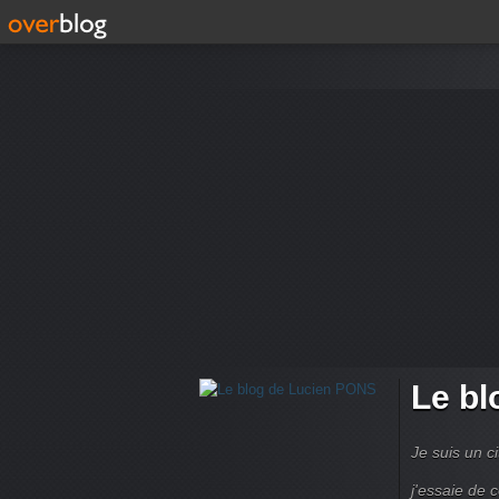
Le bl
Je suis un ci
j'essaie de 