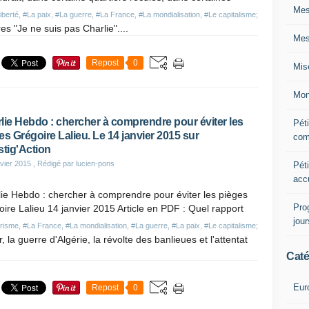
Mes
liberté
,
#La paix
,
#La guerre
,
#La France
,
#La mondialisation
,
#Le capitalisme;
s "Je ne suis pas Charlie"....
Mes
Repost
0
Mis
Mon
lie Hebdo : chercher à comprendre pour éviter les
Péti
es Grégoire Lalieu. Le 14 janvier 2015 sur
com
stig'Action
vier 2015
, Rédigé par lucien-pons
Péti
acc
ie Hebdo : chercher à comprendre pour éviter les pièges
Pro
ire Lalieu 14 janvier 2015 Article en PDF : Quel rapport
jou
orisme
,
#La France
,
#La mondialisation
,
#La guerre
,
#La paix
,
#Le capitalisme;
 la guerre d'Algérie, la révolte des banlieues et l'attentat
Caté
Eur
Repost
0