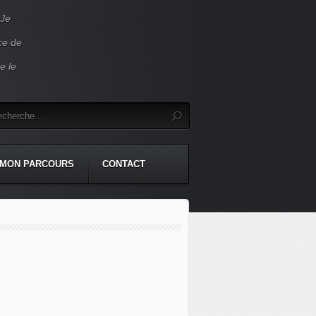
 Je
ace de
e le
MON PARCOURS
CONTACT