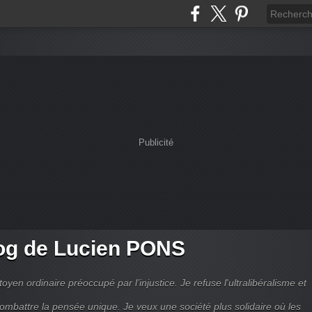
Publicité
og de Lucien PONS
toyen ordinaire préoccupé par l’injustice. Je refuse l'ultralibéralisme et
combattre la pensée unique. Je veux une société plus solidaire où les