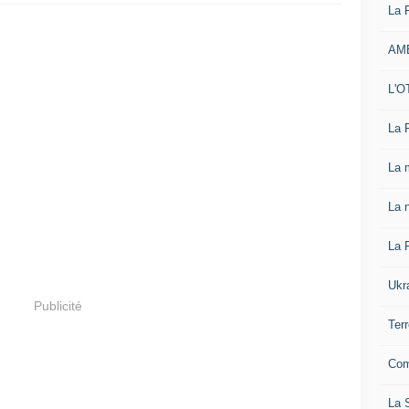
La 
AM
L'O
La 
La 
La n
La 
Ukr
Publicité
Ter
Com
La S