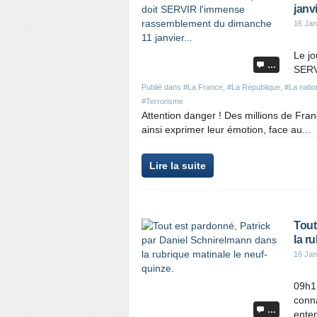
janvi
16 Jan
Le jo
…
SERV
Publié dans
#La France
,
#La République
,
#La natio
#Terrorisme
Attention danger ! Des millions de Franç
ainsi exprimer leur émotion, face au...
Lire la suite
Tout
la r
16 Jan
09h15
conna
…
enten