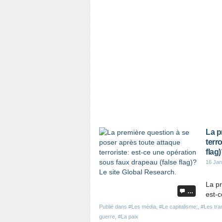
La p
terr
flag
16 Jan
La pr
…
est-c
Publié dans
#Les média
,
#Le capitalisme;
,
#Les tra
guerre
,
#La paix