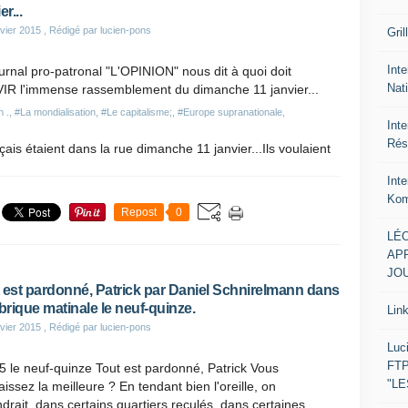
er...
vier 2015
, Rédigé par lucien-pons
Gril
Inte
urnal pro-patronal "L'OPINION" nous dit à quoi doit
Nat
IR l'immense rassemblement du dimanche 11 janvier...
n .
,
#La mondialisation
,
#Le capitalisme;
,
#Europe supranationale
,
Int
Rés
ais étaient dans la rue dimanche 11 janvier...Ils voulaient
Int
Kom
Repost
0
LÉO
APR
JOU
 est pardonné, Patrick par Daniel Schnirelmann dans
ubrique matinale le neuf-quinze.
Lin
vier 2015
, Rédigé par lucien-pons
Luc
FTP
 le neuf-quinze Tout est pardonné, Patrick Vous
"L
issez la meilleure ? En tendant bien l'oreille, on
drait, dans certains quartiers reculés, dans certaines