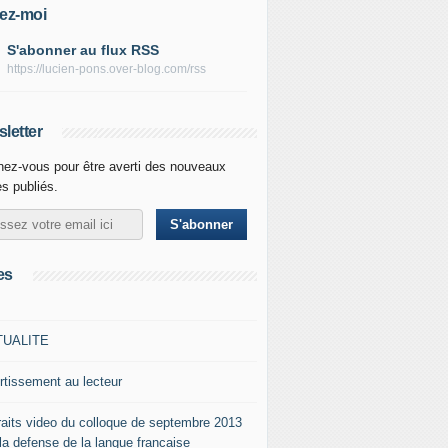
ez-moi
S'abonner au flux RSS
https://lucien-pons.over-blog.com/rss
letter
ez-vous pour être averti des nouveaux
es publiés.
es
TUALITE
rtissement au lecteur
raits video du colloque de septembre 2013
 la defense de la langue francaise