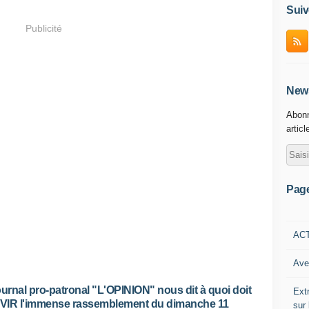
Suiv
Publicité
News
Abonn
articl
Pag
AC
Ave
ournal pro-patronal "L'OPINION" nous dit à quoi doit
Ext
IR l'immense rassemblement du dimanche 11
sur