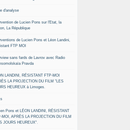
le d'analyse
rvention de Lucien Pons sur l'Etat, la
ion, La République
erventions de Lucien Pons et Léon Landini,
istant FTP MOI
erview sans fards de Lavrov avec Radio
somolskaïa Pravda
N LANDINI, RÉSISTANT FTP-MOI
ÈS LA PROJECTION DU FILM "LES
RS HEUREUX à Limoges.
ks
ien Pons et LÉON LANDINI, RÉSISTANT
-MOI, APRÈS LA PROJECTION DU FILM
ES JOURS HEUREUX".