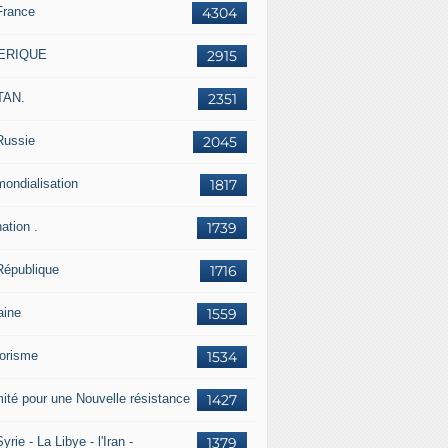
France
4304
ERIQUE
2915
TAN.
2351
Russie
2045
mondialisation
1817
ation .
1739
République
1716
aine
1559
rorisme
1534
ité pour une Nouvelle résistance
1427
yrie - La Libye - l'Iran -
1379