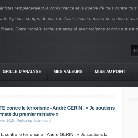
nistes remplaceraient la concurrence et la guerre de tous contre tous
nt et je suis choqué de voir s’installer l’école néolibérale en lieu et pl
blicaine. Notre modèle social est attaqué avec violence et mon but est d
GRILLE D'ANALYSE
MES VALEURS
MISE AU POINT
E contre le terrorisme - André GERIN : « Je soutiens
ermeté du premier ministre »
vier 2015
, Rédigé par lucien-pons
 contre le terrorisme - André GERIN : « Je soutiens la