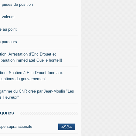
 prises de position
 valeurs
e au point
 parcours
tion: Arrestation d'Eric Drouet et
parution immédiate! Quelle honte!!!
tion: Soutien à Eric Drouet face aux
usations du gouvernement
gamme du CNR créé par Jean-Moulin "Les
rs Heureux"
gories
ope supranationale
4584