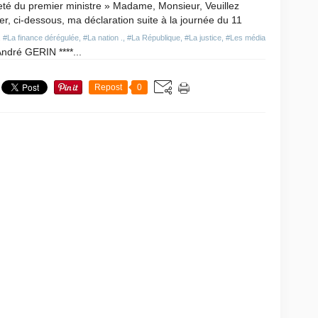
eté du premier ministre » Madame, Monsieur, Veuillez
er, ci-dessous, ma déclaration suite à la journée du 11
,
#La finance dérégulée
,
#La nation .
,
#La République
,
#La justice
,
#Les média
André GERIN ****...
Repost
0