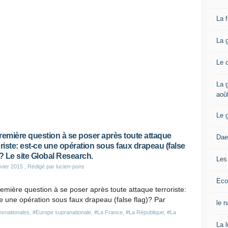
La 
La 
Le 
La g
aoû
Le 
remière question à se poser après toute attaque
Dae
oriste: est-ce une opération sous faux drapeau (false
)? Le site Global Research.
Les
vier 2015
, Rédigé par lucien-pons
Eco
emière question à se poser après toute attaque terroriste:
e une opération sous faux drapeau (false flag)? Par
le 
nsnationales
,
#Europe supranationale
,
#La France
,
#La République
,
#La
La 