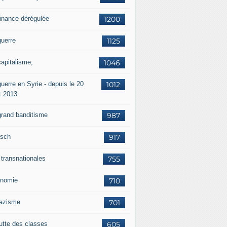
finance dérégulée
1200
guerre
1125
capitalisme;
1046
uerre en Syrie - depuis le 20
1012
t 2013
grand banditisme
987
sch
917
 transnationales
755
nomie
710
nazisme
701
lutte des classes
605