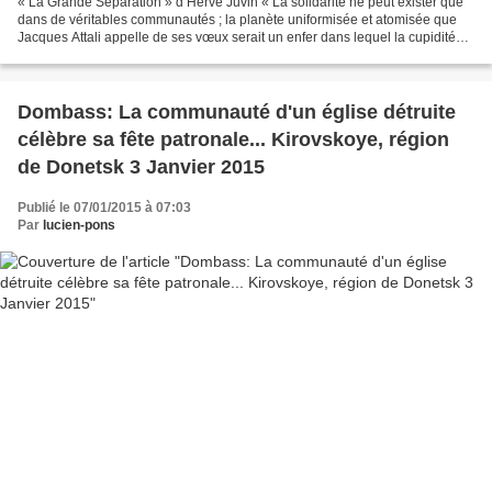
« La Grande Séparation » d’Hervé Juvin « La solidarité ne peut exister que
dans de véritables communautés ; la planète uniformisée et atomisée que
Jacques Attali appelle de ses vœux serait un enfer dans lequel la cupidité
anonyme règnerait sans limites....
Dombass: La communauté d'un église détruite
célèbre sa fête patronale... Kirovskoye, région
de Donetsk 3 Janvier 2015
Publié le 07/01/2015 à 07:03
Par
lucien-pons