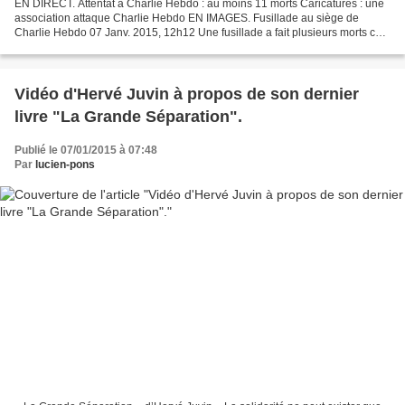
EN DIRECT. Attentat à Charlie Hebdo : au moins 11 morts Caricatures : une
association attaque Charlie Hebdo EN IMAGES. Fusillade au siège de
Charlie Hebdo 07 Janv. 2015, 12h12 Une fusillade a fait plusieurs morts ce
mercredi matin au siège du journal...
Vidéo d'Hervé Juvin à propos de son dernier
livre "La Grande Séparation".
Publié le 07/01/2015 à 07:48
Par
lucien-pons