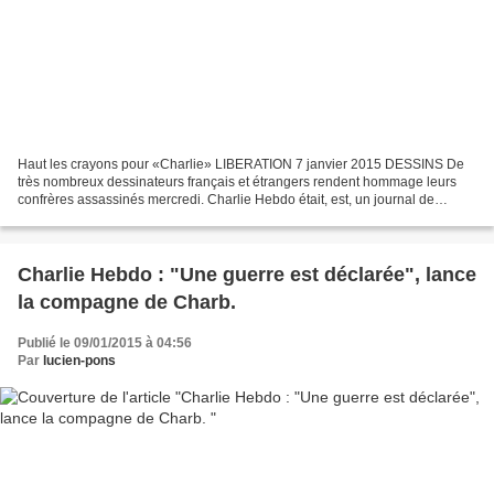
Haut les crayons pour «Charlie» LIBERATION 7 janvier 2015 DESSINS De
très nombreux dessinateurs français et étrangers rendent hommage leurs
confrères assassinés mercredi. Charlie Hebdo était, est, un journal de
dessinateurs. C’est en dessins que de très...
Charlie Hebdo : "Une guerre est déclarée", lance
la compagne de Charb.
Publié le 09/01/2015 à 04:56
Par
lucien-pons