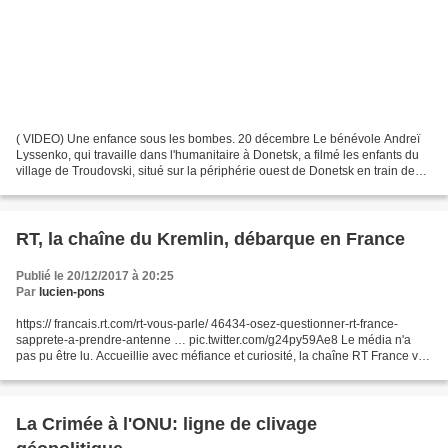
( VIDEO) Une enfance sous les bombes. 20 décembre Le bénévole Andreï
Lyssenko, qui travaille dans l'humanitaire à Donetsk, a filmé les enfants du
village de Troudovski, situé sur la périphérie ouest de Donetsk en train de
rentrer de l'école sous les bombardements...
RT, la chaîne du Kremlin, débarque en France
Publié le 20/12/2017 à 20:25
Par
lucien-pons
https:// francais.rt.com/rt-vous-parle/ 46434-osez-questionner-rt-france-
sapprete-a-prendre-antenne … pic.twitter.com/g24py59Ae8 Le média n'a
pas pu être lu. Accueillie avec méfiance et curiosité, la chaîne RT France va
bientôt commencer à émettre. Avec...
La Crimée à l'ONU: ligne de clivage