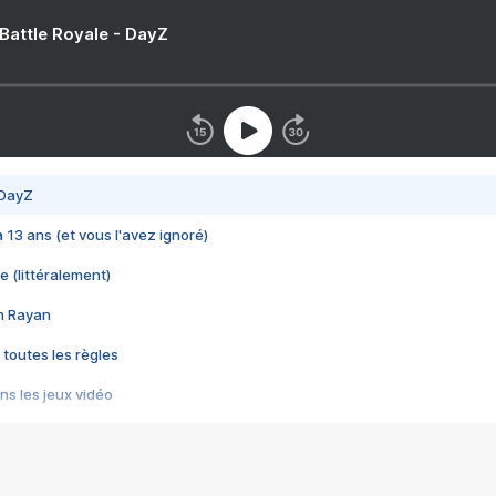
 Battle Royale - DayZ
 DayZ
 a 13 ans (et vous l'avez ignoré)
e (littéralement)
im Rayan
 toutes les règles
s les jeux vidéo
us choquant de Rockstar ? - Le scandale BULLY
e plus moche de Steam