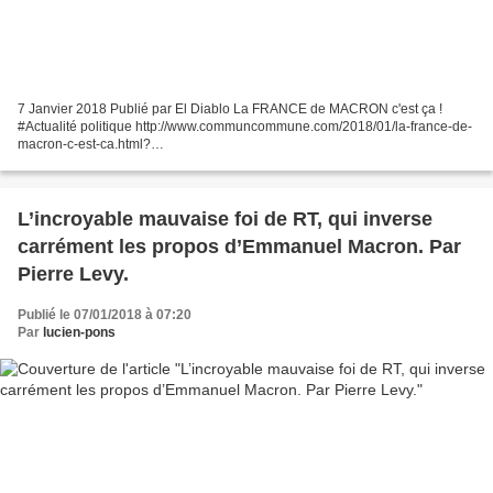
7 Janvier 2018 Publié par El Diablo La FRANCE de MACRON c'est ça !
#Actualité politique http://www.communcommune.com/2018/01/la-france-de-
macron-c-est-ca.html?
utm_source=_ob_email&utm_medium=_ob_notification&utm_campaign=_o
b_pushmail
L’incroyable mauvaise foi de RT, qui inverse
carrément les propos d’Emmanuel Macron. Par
Pierre Levy.
Publié le 07/01/2018 à 07:20
Par
lucien-pons