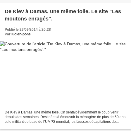
De Kiev à Damas, une même folie. Le site "Les
moutons enragés".
Publié le 23/09/2014 à 20:28
Par
lucien-pons
De Kiev à Damas, une même folie. On sentait évidemment le coup venir
depuis des semaines. Destinées à émouvoir la ménagère de plus de 50 ans
et le militant de base de l’UMPS mondial, les fausses décapitations de
citoyens US (1) puaient en effet le casus...