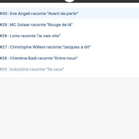
#30 : Eve Angeli raconte "Avant de partir"
#29 : MC Solaar raconte "Bouge de là"
28 : Lorie raconte "Je vais vite"
#27 : Christophe Willem raconte "Jacques a dit"
#26 : Chimène Badi raconte "Entre nous"
#25 : Indochine raconte "3e sexe"
#24 : Zaho raconte "C'est chelou"
#23 : Patrick Bruel raconte "Au café des délices"
#22 : Kyo raconte "Le chemin"
#21 : Nolwenn Leroy raconte "Cassé"
#20 : Patrick Hernandez raconte "Born to be alive"
#19 : Lorie raconte "Près de moi"