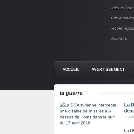
valeurs huma
suis enseigna
l’école répu
défendre
ACCUEIL
AVERTISSEMENT
la guerre
La D
dess
17 Avr
La DC