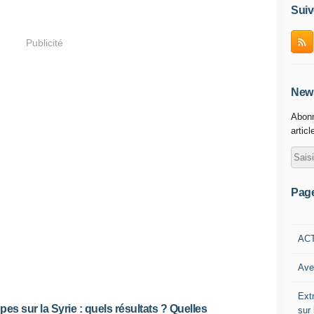
Suiv
Publicité
News
Abonn
articl
Pag
AC
Ave
Ext
pes sur la Syrie : quels résultats ? Quelles
sur