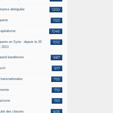
finance dérégulée
1200
guerre
1125
capitalisme;
1046
uerre en Syrie - depuis le 20
1012
t 2013
grand banditisme
987
sch
917
 transnationales
755
nomie
710
nazisme
701
lutte des classes
605