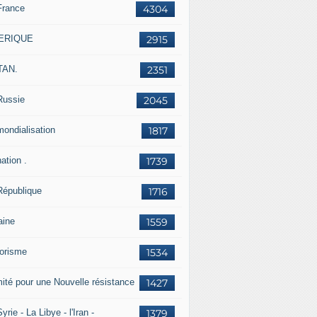
France
4304
ERIQUE
2915
TAN.
2351
Russie
2045
mondialisation
1817
ation .
1739
République
1716
aine
1559
rorisme
1534
ité pour une Nouvelle résistance
1427
yrie - La Libye - l'Iran -
1379