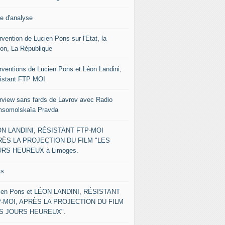
le d'analyse
rvention de Lucien Pons sur l'Etat, la
ion, La République
erventions de Lucien Pons et Léon Landini,
istant FTP MOI
erview sans fards de Lavrov avec Radio
somolskaïa Pravda
N LANDINI, RÉSISTANT FTP-MOI
ÈS LA PROJECTION DU FILM "LES
RS HEUREUX à Limoges.
ks
ien Pons et LÉON LANDINI, RÉSISTANT
-MOI, APRÈS LA PROJECTION DU FILM
ES JOURS HEUREUX".