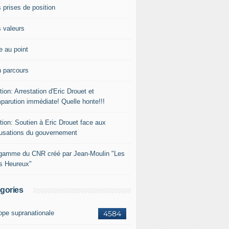
 prises de position
 valeurs
e au point
 parcours
tion: Arrestation d'Eric Drouet et
parution immédiate! Quelle honte!!!
tion: Soutien à Eric Drouet face aux
usations du gouvernement
gamme du CNR créé par Jean-Moulin "Les
rs Heureux"
gories
ope supranationale
4584