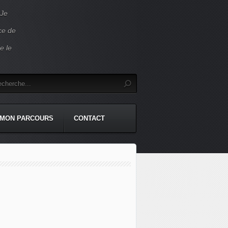
 Je
ace de
e le
MON PARCOURS
CONTACT