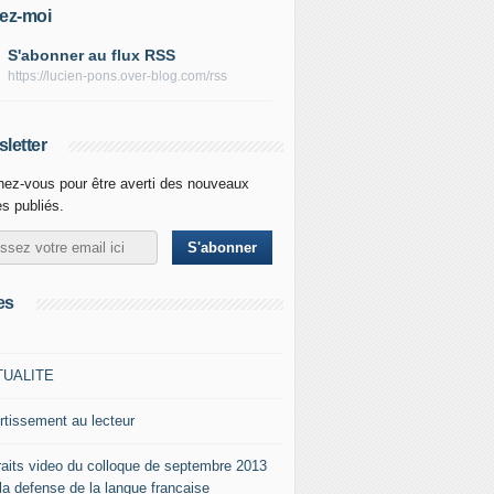
ez-moi
S'abonner au flux RSS
https://lucien-pons.over-blog.com/rss
letter
ez-vous pour être averti des nouveaux
es publiés.
es
TUALITE
rtissement au lecteur
raits video du colloque de septembre 2013
 la defense de la langue francaise