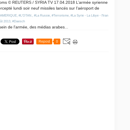
oms © REUTERS / SYRIA TV 17.04.2018 L’armée syrienne
ercepté lundi soir neuf missiles lancés sur l'aéroport de
#AMERIQUE
,
#L'OTAN.
,
#La Russie
,
#Terrorisme
,
#La Syrie - La Libye - l'Iran
oût 2013
,
#Daesch
sein de l'armée, des médias arabes...
Repost
0