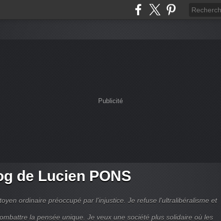
Publicité
og de Lucien PONS
toyen ordinaire préoccupé par l’injustice. Je refuse l'ultralibéralisme et
combattre la pensée unique. Je veux une société plus solidaire où les