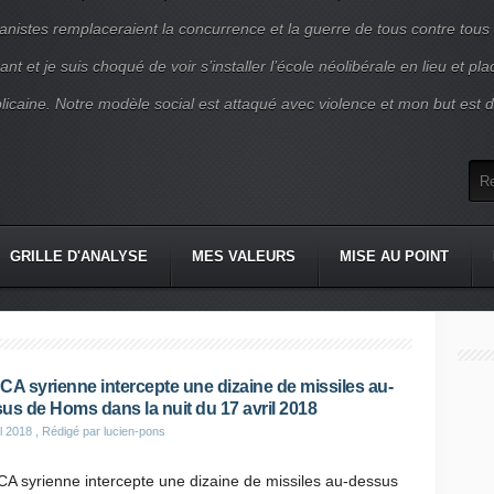
nistes remplaceraient la concurrence et la guerre de tous contre tous
nt et je suis choqué de voir s’installer l’école néolibérale en lieu et pl
blicaine. Notre modèle social est attaqué avec violence et mon but est d
GRILLE D'ANALYSE
MES VALEURS
MISE AU POINT
CA syrienne intercepte une dizaine de missiles au-
us de Homs dans la nuit du 17 avril 2018
il 2018
, Rédigé par lucien-pons
A syrienne intercepte une dizaine de missiles au-dessus