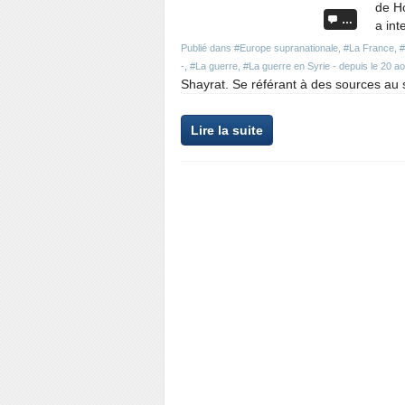
de H
…
a int
Publié dans
#Europe supranationale
,
#La France
,
-
,
#La guerre
,
#La guerre en Syrie - depuis le 20 a
Shayrat. Se référant à des sources au 
Lire la suite