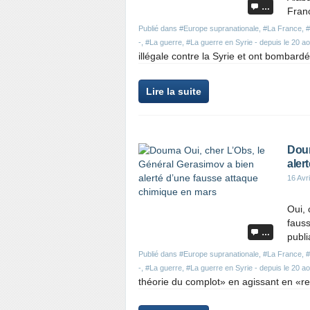
…
Franc
Publié dans
#Europe supranationale
,
#La France
,
-
,
#La guerre
,
#La guerre en Syrie - depuis le 20 a
illégale contre la Syrie et ont bombardé p
Lire la suite
Doum
aler
16 Avr
Oui, 
fauss
…
publi
Publié dans
#Europe supranationale
,
#La France
,
-
,
#La guerre
,
#La guerre en Syrie - depuis le 20 a
théorie du complot» en agissant en «r