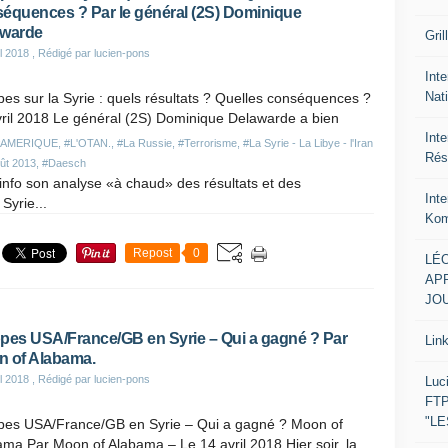
équences ? Par le général (2S) Dominique
awarde
Gril
il 2018
, Rédigé par lucien-pons
Inte
Nat
es sur la Syrie : quels résultats ? Quelles conséquences ?
vril 2018 Le général (2S) Dominique Delawarde a bien
Int
#AMERIQUE
,
#L'OTAN.
,
#La Russie
,
#Terrorisme
,
#La Syrie - La Libye - l'Iran
Rés
oût 2013
,
#Daesch
h-info son analyse «à chaud» des résultats et des
Int
Syrie...
Kom
Repost
0
LÉO
APR
JOU
pes USA/France/GB en Syrie – Qui a gagné ? Par
Lin
 of Alabama.
il 2018
, Rédigé par lucien-pons
Luc
FTP
"L
pes USA/France/GB en Syrie – Qui a gagné ? Moon of
ma Par Moon of Alabama – Le 14 avril 2018 Hier soir, la