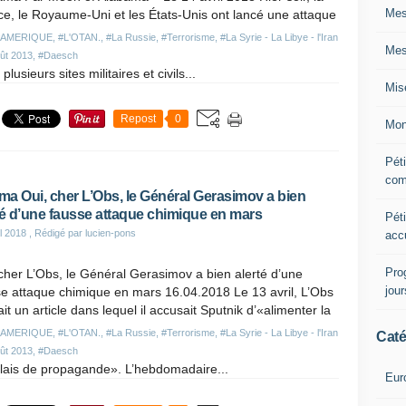
Mes
e, le Royaume-Uni et les États-Unis ont lancé une attaque
#AMERIQUE
,
#L'OTAN.
,
#La Russie
,
#Terrorisme
,
#La Syrie - La Libye - l'Iran
Mes
oût 2013
,
#Daesch
lusieurs sites militaires et civils...
Mis
Repost
0
Mon
Péti
com
a Oui, cher L’Obs, le Général Gerasimov a bien
té d’une fausse attaque chimique en mars
Péti
il 2018
, Rédigé par lucien-pons
acc
Pro
cher L’Obs, le Général Gerasimov a bien alerté d’une
jou
e attaque chimique en mars 16.04.2018 Le 13 avril, L’Obs
ait un article dans lequel il accusait Sputnik d’«alimenter la
#AMERIQUE
,
#L'OTAN.
,
#La Russie
,
#Terrorisme
,
#La Syrie - La Libye - l'Iran
Caté
oût 2013
,
#Daesch
elais de propagande». L’hebdomadaire...
Eur