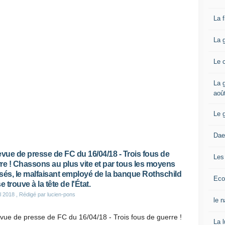
La 
La 
Le 
La g
aoû
Le 
Dae
evue de presse de FC du 16/04/18 - Trois fous de
Les
re ! Chassons au plus vite et par tous les moyens
lisés, le malfaisant employé de la banque Rothschild
Eco
e trouve à la tête de l'État.
il 2018
, Rédigé par lucien-pons
le 
vue de presse de FC du 16/04/18 - Trois fous de guerre !
La 