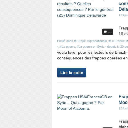
cons
Del
17 Avr
Frapp
…
16 a
Publié dans
#Europe supranationale
,
#La France
,
-
,
#La guerre
,
#La guerre en Syrie - depuis le 20 a
voulu livrer pour les lecteurs de Breiz
conséquences des frappes opérées en 
Lire la suite
Frap
Moon
17 Avr
Frap
Alaba