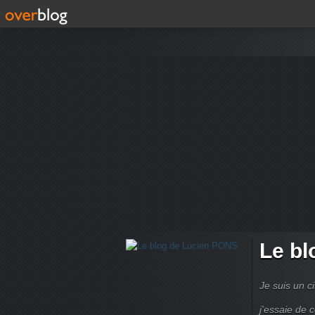
Le bl
Je suis un ci
j'essaie de 