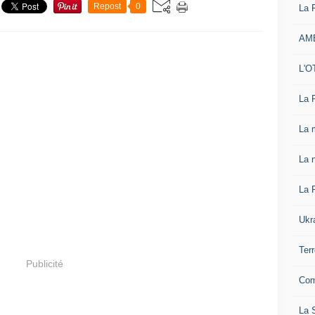
Repost
0
La 
AM
L'O
La 
La 
La n
La 
Ukr
Ter
Publicité
Com
La S