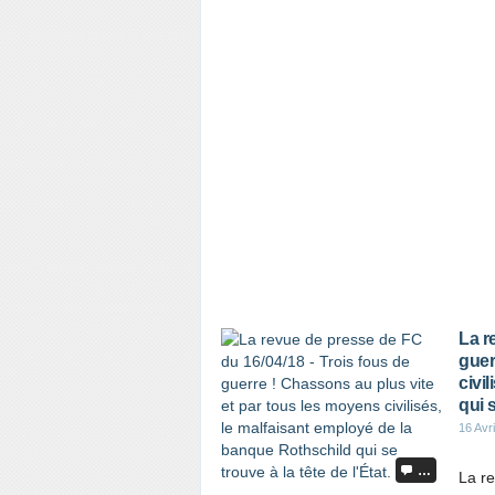
La r
guer
civi
qui s
16 Avr
…
La re