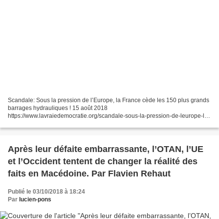
Scandale: Sous la pression de l’Europe, la France cède les 150 plus grands
barrages hydrauliques ! 15 août 2018
https://www.lavraiedemocratie.org/scandale-sous-la-pression-de-leurope-la-
france-cede-les-150-plus-grands-barrages-hydrauliques/
Après leur défaite embarrassante, l’OTAN, l’UE
et l’Occident tentent de changer la réalité des
faits en Macédoine. Par Flavien Rehaut
Publié le 03/10/2018 à 18:24
Par
lucien-pons