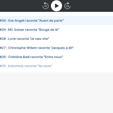
#30 : Eve Angeli raconte "Avant de partir"
#29 : MC Solaar raconte "Bouge de là"
28 : Lorie raconte "Je vais vite"
#27 : Christophe Willem raconte "Jacques a dit"
#26 : Chimène Badi raconte "Entre nous"
#25 : Indochine raconte "3e sexe"
#24 : Zaho raconte "C'est chelou"
#23 : Patrick Bruel raconte "Au café des délices"
#22 : Kyo raconte "Le chemin"
#21 : Nolwenn Leroy raconte "Cassé"
#20 : Patrick Hernandez raconte "Born to be alive"