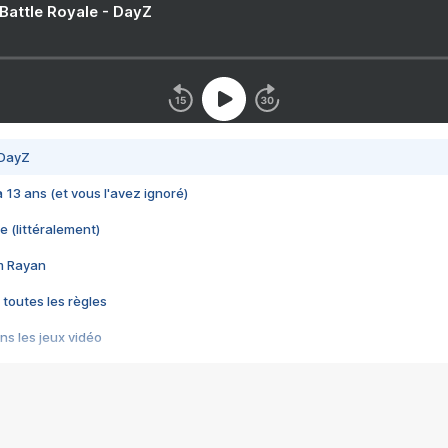
 Battle Royale - DayZ
 DayZ
 a 13 ans (et vous l'avez ignoré)
e (littéralement)
im Rayan
 toutes les règles
s les jeux vidéo
us choquant de Rockstar ? - Le scandale BULLY
e plus moche de Steam
du RÊVE tourne au CAUCHEMAR