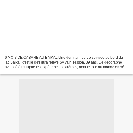
6 MOIS DE CABANE AU BAIKAL Une demi-année de solitude au bord du
lac Baïkal, c'est le défi qu'a relevé Sylvain Tesson, 39 ans. Ce géographe
avait déjà multiplié les expériences extrêmes, dont le tour du monde en vélo
et la traversée de l'Himalaya à pieds....