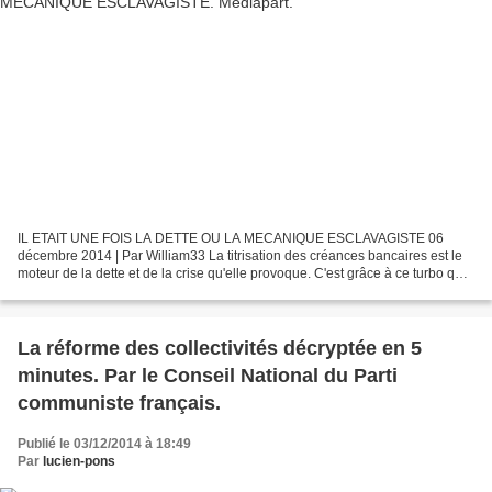
IL ETAIT UNE FOIS LA DETTE OU LA MECANIQUE ESCLAVAGISTE 06
décembre 2014 | Par William33 La titrisation des créances bancaires est le
moteur de la dette et de la crise qu'elle provoque. C'est grâce à ce turbo que
la dette gonfle et prend de la puissance....
La réforme des collectivités décryptée en 5
minutes. Par le Conseil National du Parti
communiste français.
Publié le 03/12/2014 à 18:49
Par
lucien-pons