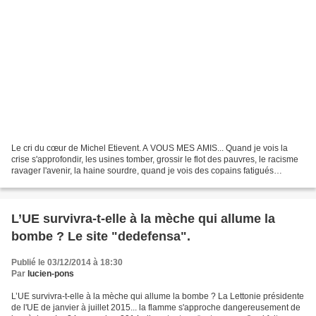
Le cri du cœur de Michel Etievent. A VOUS MES AMIS... Quand je vois la
crise s'approfondir, les usines tomber, grossir le flot des pauvres, le racisme
ravager l'avenir, la haine sourdre, quand je vois des copains fatigués
déserter le front de résistances,...
L’UE survivra-t-elle à la mèche qui allume la
bombe ? Le site "dedefensa".
Publié le 03/12/2014 à 18:30
Par
lucien-pons
L’UE survivra-t-elle à la mèche qui allume la bombe ? La Lettonie présidente
de l'UE de janvier à juillet 2015... la flamme s'approche dangereusement de