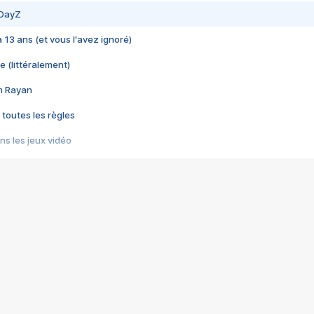
 DayZ
 a 13 ans (et vous l'avez ignoré)
e (littéralement)
im Rayan
 toutes les règles
s les jeux vidéo
us choquant de Rockstar ? - Le scandale BULLY
e plus moche de Steam
du RÊVE tourne au CAUCHEMAR
pendant 8 heures
it… à tort
umiliés par un jeu vidéo