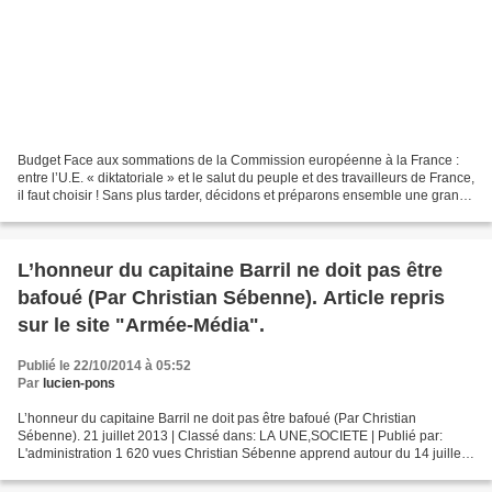
Budget Face aux sommations de la Commission européenne à la France :
entre l’U.E. « diktatoriale » et le salut du peuple et des travailleurs de France,
il faut choisir ! Sans plus tarder, décidons et préparons ensemble une grande
manifestation pour sortir...
L’honneur du capitaine Barril ne doit pas être
bafoué (Par Christian Sébenne). Article repris
sur le site "Armée-Média".
Publié le 22/10/2014 à 05:52
Par
lucien-pons
L’honneur du capitaine Barril ne doit pas être bafoué (Par Christian
Sébenne). 21 juillet 2013 | Classé dans: LA UNE,SOCIETE | Publié par:
L'administration 1 620 vues Christian Sébenne apprend autour du 14 juillet
que le Commandant Paul Barril, plus connu...