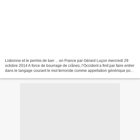
Lisbonne et le permis de tuer ... en France par Gérard Luçon mercredi 29
octobre 2014 A force de bourrage de crânes, l’Occident a finit par faire entrer
dans le langage courant le mot terroriste comme appellation générique pour
tout opposant aux régimes...