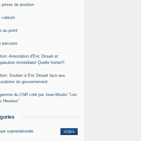
 prises de position
 valeurs
e au point
 parcours
tion: Arrestation d'Eric Drouet et
parution immédiate! Quelle honte!!!
tion: Soutien à Eric Drouet face aux
usations du gouvernement
gamme du CNR créé par Jean-Moulin "Les
rs Heureux"
gories
ope supranationale
4584