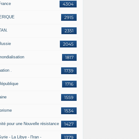
France
4304
ERIQUE
2915
TAN.
2351
Russie
2045
mondialisation
1817
ation .
1739
République
1716
aine
1559
rorisme
1534
ité pour une Nouvelle résistance
1427
yrie - La Libye - l'Iran -
1379