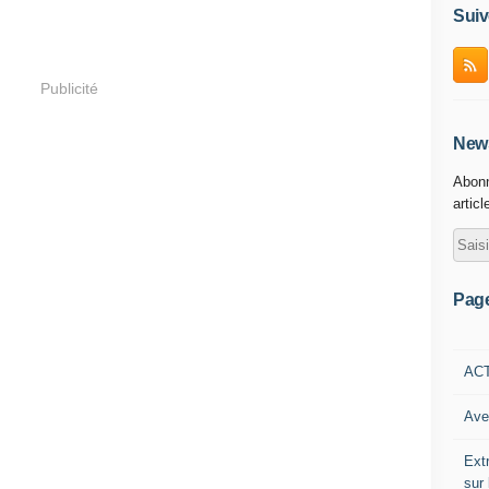
Suiv
Publicité
News
Abonn
articl
Pag
AC
Ave
Ext
sur