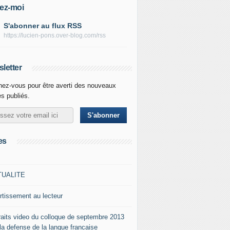
ez-moi
S'abonner au flux RSS
https://lucien-pons.over-blog.com/rss
letter
ez-vous pour être averti des nouveaux
es publiés.
es
TUALITE
rtissement au lecteur
raits video du colloque de septembre 2013
 la defense de la langue francaise