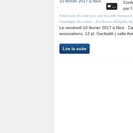
Conf
…
par 
Publié dans
#Comité pour une Nouvelle résistance
République
,
#La nation .
,
#La finance dérégulée
,
#L
Le vendredi 10 février 2017 à Nice . 
associations, 12 pl. Garibaldi ( salle Ave
Lire la suite