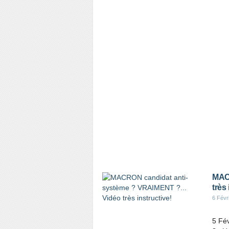
MACR
très 
6 Févr
5 Fé