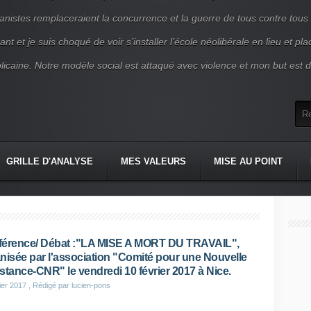
nistes remplaceraient la concurrence et la guerre de tous contre tous
nt et je suis choqué de voir s’installer l’école néolibérale en lieu et pl
blicaine. Notre modèle social est attaqué avec violence et mon but est d
GRILLE D'ANALYSE
MES VALEURS
MISE AU POINT
érence/ Débat :"LA MISE A MORT DU TRAVAIL",
nisée par l'association "Comité pour une Nouvelle
stance-CNR" le vendredi 10 février 2017 à Nice.
ier 2017
, Rédigé par lucien-pons