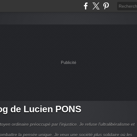
Publicité
og de Lucien PONS
toyen ordinaire préoccupé par l’injustice. Je refuse l'ultralibéralisme et
combattre la pensée unique. Je veux une société plus solidaire où les