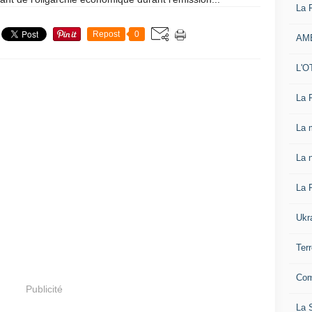
La 
Repost
0
AM
L'O
La 
La 
La n
La 
Ukr
Ter
Com
Publicité
La S