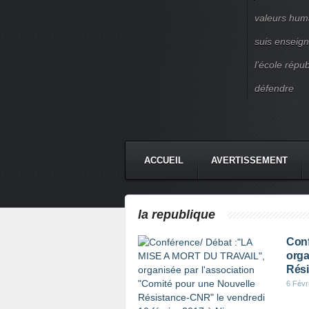
valeurs huma
suis enseigna
l’école répu
défendre
ACCUEIL
AVERTISSEMENT
la republique
Conf
orga
Rési
6 Févr