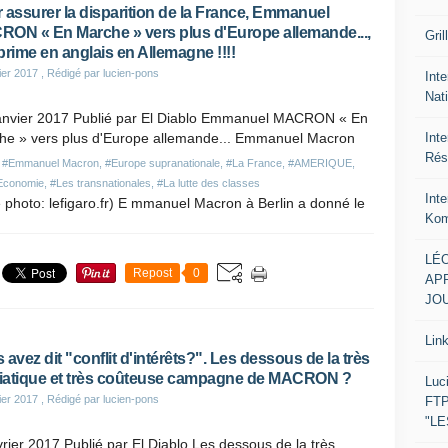
 assurer la disparition de la France, Emmanuel
ON « En Marche » vers plus d'Europe allemande...,
Gril
prime en anglais en Allemagne !!!!
ier 2017
, Rédigé par lucien-pons
Inte
Nat
anvier 2017 Publié par El Diablo Emmanuel MACRON « En
Int
he » vers plus d'Europe allemande... Emmanuel Macron
Rés
,
#Emmanuel Macron
,
#Europe supranationale
,
#La France
,
#AMERIQUE
,
Economie
,
#Les transnationales
,
#La lutte des classes
Int
e photo: lefigaro.fr) E mmanuel Macron à Berlin a donné le
Kom
LÉO
Repost
0
APR
JOU
Lin
 avez dit "conflit d'intérêts?". Les dessous de la très
atique et très coûteuse campagne de MACRON ?
Luc
ier 2017
, Rédigé par lucien-pons
FTP
"L
rier 2017 Publié par El Diablo Les dessous de la très