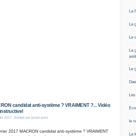
La 
La 
Le 
La g
aoû
Le 
Dae
Les
ON candidat anti-système ? VRAIMENT ?... Vidéo
Eco
instructive!
ier 2017
, Rédigé par lucien-pons
le 
vrier 2017 MACRON candidat anti-système ? VRAIMENT
La 