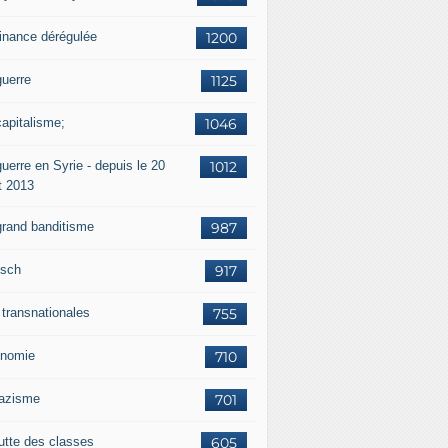
finance dérégulée
1200
guerre
1125
capitalisme;
1046
uerre en Syrie - depuis le 20
1012
t 2013
grand banditisme
987
sch
917
 transnationales
755
nomie
710
nazisme
701
lutte des classes
605