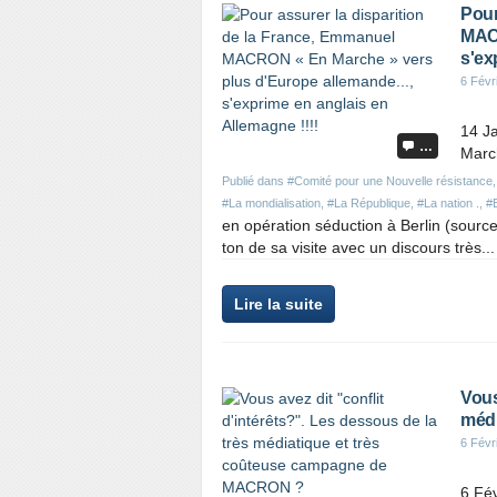
Pour
MACR
s'ex
6 Févr
14 J
…
Marc
Publié dans
#Comité pour une Nouvelle résistance
#La mondialisation
,
#La République
,
#La nation .
,
#
en opération séduction à Berlin (sourc
ton de sa visite avec un discours très...
Lire la suite
Vous
médi
6 Févr
6 Fév