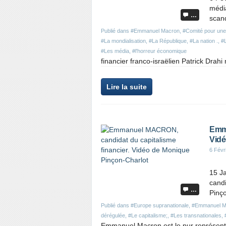
médi
…
scand
Publié dans
#Emmanuel Macron
,
#Comité pour une
#La mondialisation
,
#La République
,
#La nation .
,
#L
#Les média
,
#l'horreur économique
financier franco-israëlien Patrick Drahi
Lire la suite
Emma
Vidé
6 Févr
15 J
candi
…
Pinço
Publié dans
#Europe supranationale
,
#Emmanuel M
dérégulée
,
#Le capitalisme;
,
#Les transnationales
,
Emmanuel Macron est le pur représentan