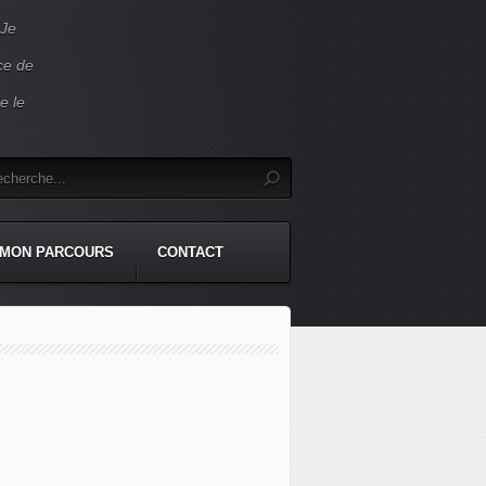
 Je
ace de
e le
MON PARCOURS
CONTACT