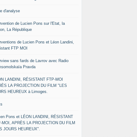
le d'analyse
rvention de Lucien Pons sur l'Etat, la
ion, La République
erventions de Lucien Pons et Léon Landini,
istant FTP MOI
erview sans fards de Lavrov avec Radio
somolskaïa Pravda
N LANDINI, RÉSISTANT FTP-MOI
ÈS LA PROJECTION DU FILM "LES
RS HEUREUX à Limoges.
ks
ien Pons et LÉON LANDINI, RÉSISTANT
-MOI, APRÈS LA PROJECTION DU FILM
ES JOURS HEUREUX".