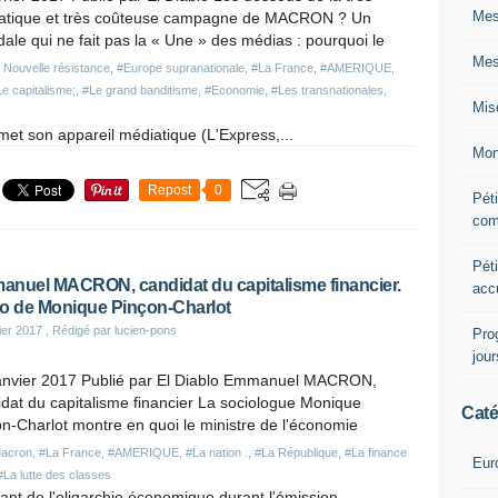
Mes
atique et très coûteuse campagne de MACRON ? Un
ale qui ne fait pas la « Une » des médias : pourquoi le
Mes
 Nouvelle résistance
,
#Europe supranationale
,
#La France
,
#AMERIQUE
,
e capitalisme;
,
#Le grand banditisme
,
#Economie
,
#Les transnationales
,
Mis
 met son appareil médiatique (L'Express,...
Mon
Repost
0
Péti
com
Péti
nuel MACRON, candidat du capitalisme financier.
acc
o de Monique Pinçon-Charlot
ier 2017
, Rédigé par lucien-pons
Pro
jou
anvier 2017 Publié par El Diablo Emmanuel MACRON,
dat du capitalisme financier La sociologue Monique
Caté
n-Charlot montre en quoi le ministre de l'économie
acron
,
#La France
,
#AMERIQUE
,
#La nation .
,
#La République
,
#La finance
Eur
#La lutte des classes
t de l'oligarchie économique durant l'émission...