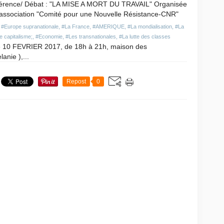
érence/ Débat : "LA MISE A MORT DU TRAVAIL" Organisée
l'association "Comité pour une Nouvelle Résistance-CNR"
,
#Europe supranationale
,
#La France
,
#AMERIQUE
,
#La mondialisation
,
#La
e capitalisme;
,
#Economie
,
#Les transnationales
,
#La lutte des classes
Ce 10 FEVRIER 2017, de 18h à 21h, maison des
lanie ),...
Repost
0