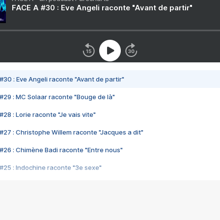
FACE A #30 : Eve Angeli raconte "Avant de partir"
#30 : Eve Angeli raconte "Avant de partir"
#29 : MC Solaar raconte "Bouge de là"
28 : Lorie raconte "Je vais vite"
#27 : Christophe Willem raconte "Jacques a dit"
#26 : Chimène Badi raconte "Entre nous"
#25 : Indochine raconte "3e sexe"
#24 : Zaho raconte "C'est chelou"
#23 : Patrick Bruel raconte "Au café des délices"