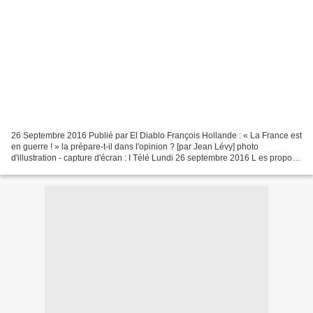
26 Septembre 2016 Publié par El Diablo François Hollande : « La France est
en guerre ! » la prépare-t-il dans l'opinion ? [par Jean Lévy] photo
d'illustration - capture d'écran : I Télé Lundi 26 septembre 2016 L es propos
tenus avec frénésie par les journalistes,...