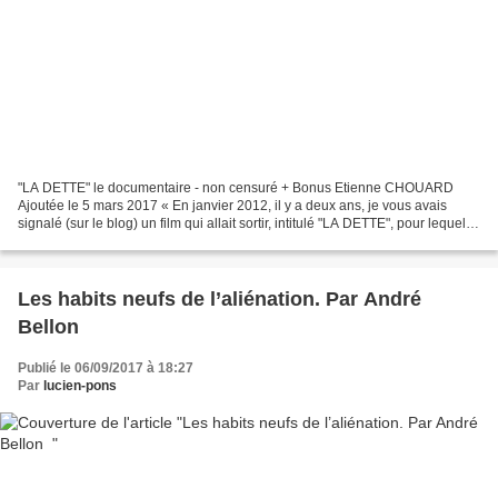
"LA DETTE" le documentaire - non censuré + Bonus Etienne CHOUARD
Ajoutée le 5 mars 2017 « En janvier 2012, il y a deux ans, je vous avais
signalé (sur le blog) un film qui allait sortir, intitulé "LA DETTE", pour lequel
les réalisateurs (Nicolas et sa...
Les habits neufs de l’aliénation. Par André
Bellon
Publié le 06/09/2017 à 18:27
Par
lucien-pons