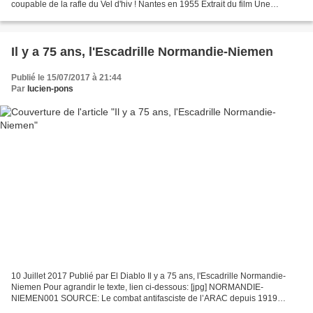
coupable de la rafle du Vel d'hiv ! Nantes en 1955 Extrait du film Une
chambre en ville De Jacques Demy Cliquer sur l'image pour...
Il y a 75 ans, l'Escadrille Normandie-Niemen
Publié le 15/07/2017 à 21:44
Par
lucien-pons
10 Juillet 2017 Publié par El Diablo Il y a 75 ans, l'Escadrille Normandie-
Niemen Pour agrandir le texte, lien ci-dessous: [jpg] NORMANDIE-
NIEMEN001 SOURCE: Le combat antifasciste de l’ARAC depuis 1919
https://lereveildescombattantsblog.wordpress.com/2017/06/28/le-combat-