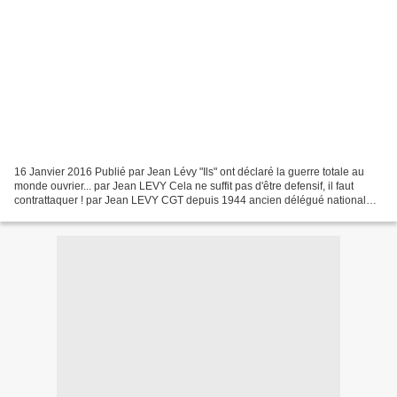
16 Janvier 2016 Publié par Jean Lévy "Ils" ont déclaré la guerre totale au
monde ouvrier... par Jean LEVY Cela ne suffit pas d'être defensif, il faut
contrattaquer ! par Jean LEVY CGT depuis 1944 ancien délégué national
CGT du Crédir du Nord ancien membre...