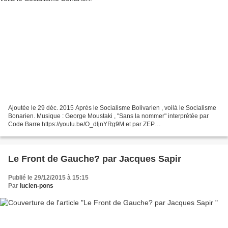
Ajoutée le 29 déc. 2015 Après le Socialisme Bolivarien , voilà le Socialisme
Bonarien. Musique : George Moustaki , "Sans la nommer" interprétée par
Code Barre https://youtu.be/O_dljnYRg9M et par ZEP
https://youtu.be/yvlkuQ9Z1Js Merci à Vincent Lapierre...
Le Front de Gauche? par Jacques Sapir
Publié le 29/12/2015 à 15:15
Par
lucien-pons