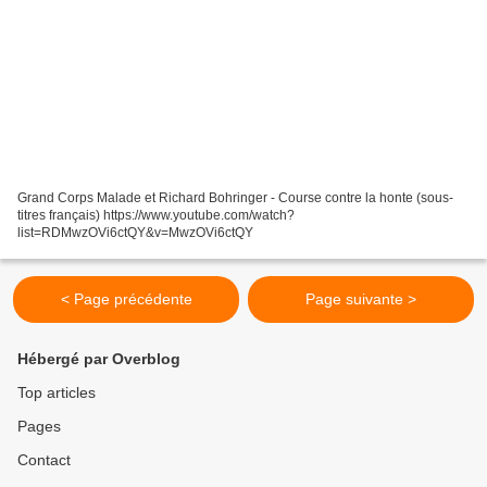
Grand Corps Malade et Richard Bohringer - Course contre la honte (sous-
titres français) https://www.youtube.com/watch?
list=RDMwzOVi6ctQY&v=MwzOVi6ctQY
< Page précédente
Page suivante >
Hébergé par Overblog
Top articles
Pages
Contact