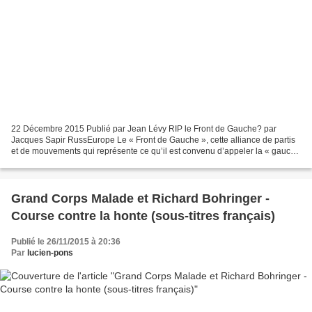
22 Décembre 2015 Publié par Jean Lévy RIP le Front de Gauche? par
Jacques Sapir RussEurope Le « Front de Gauche », cette alliance de partis
et de mouvements qui représente ce qu’il est convenu d’appeler la « gauche
radicale » a subi une terrible défaite...
Grand Corps Malade et Richard Bohringer -
Course contre la honte (sous-titres français)
Publié le 26/11/2015 à 20:36
Par
lucien-pons