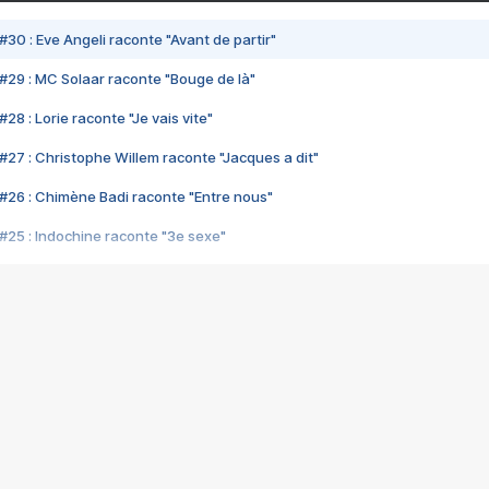
#30 : Eve Angeli raconte "Avant de partir"
#29 : MC Solaar raconte "Bouge de là"
28 : Lorie raconte "Je vais vite"
#27 : Christophe Willem raconte "Jacques a dit"
#26 : Chimène Badi raconte "Entre nous"
#25 : Indochine raconte "3e sexe"
#24 : Zaho raconte "C'est chelou"
#23 : Patrick Bruel raconte "Au café des délices"
#22 : Kyo raconte "Le chemin"
#21 : Nolwenn Leroy raconte "Cassé"
#20 : Patrick Hernandez raconte "Born to be alive"
#19 : Lorie raconte "Près de moi"