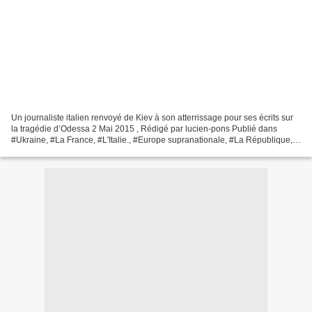
Un journaliste italien renvoyé de Kiev à son atterrissage pour ses écrits sur
la tragédie d’Odessa 2 Mai 2015 , Rédigé par lucien-pons Publié dans
#Ukraine, #La France, #L'Italie., #Europe supranationale, #La République,
#La Russie, #L'OTAN., #AMERIQUE,...