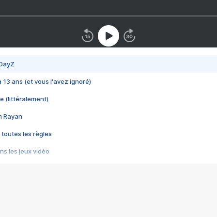
 DayZ
 a 13 ans (et vous l'avez ignoré)
e (littéralement)
im Rayan
 toutes les règles
s les jeux vidéo
us choquant de Rockstar ? - Le scandale BULLY
e plus moche de Steam
du RÊVE tourne au CAUCHEMAR