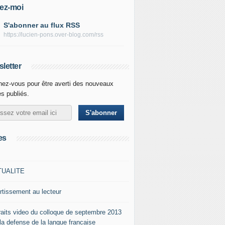
ez-moi
S'abonner au flux RSS
https://lucien-pons.over-blog.com/rss
letter
ez-vous pour être averti des nouveaux
es publiés.
es
TUALITE
rtissement au lecteur
raits video du colloque de septembre 2013
 la defense de la langue francaise