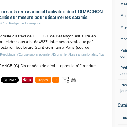
Mes
oi « sur la croissance et l’activité » dite LOI MACRON
Mes
taillée sur mesure pour désarmer les salariés
 2015
, Rédigé par lucien-pons
Mis
égralité du tract de l'UL CGT de Besançon est à lire en
Mon
ant ci-dessous /ob_6d4837_loi-macron-vrai-faux.pdf
estation boulevard Saint-Germain à Paris (source:
Péti
 République
,
#Europe supranationale
,
#Economie
,
#Les transnationales
,
#La
com
FRANCE {C} Dix années de déni… après le référendum...
Péti
acc
Repost
0
Pro
jou
Caté
Eur