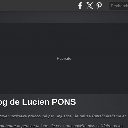
Publicité
og de Lucien PONS
toyen ordinaire préoccupé par l’injustice. Je refuse l'ultralibéralisme et
combattre la pensée unique. Je veux une société plus solidaire où les