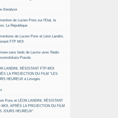
le d'analyse
rvention de Lucien Pons sur l'Etat, la
ion, La République
erventions de Lucien Pons et Léon Landini,
istant FTP MOI
erview sans fards de Lavrov avec Radio
somolskaïa Pravda
N LANDINI, RÉSISTANT FTP-MOI
ÈS LA PROJECTION DU FILM "LES
RS HEUREUX à Limoges.
ks
ien Pons et LÉON LANDINI, RÉSISTANT
-MOI, APRÈS LA PROJECTION DU FILM
ES JOURS HEUREUX".