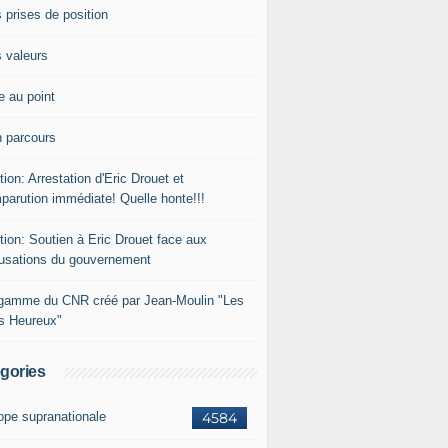
 prises de position
 valeurs
e au point
 parcours
tion: Arrestation d'Eric Drouet et
parution immédiate! Quelle honte!!!
tion: Soutien à Eric Drouet face aux
usations du gouvernement
gamme du CNR créé par Jean-Moulin "Les
rs Heureux"
gories
ope supranationale
4584