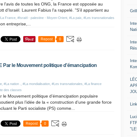
e l'avis de toutes les ONG, la France est opposée au
tt d’Israël. Laurent Fabius l'a rappelé. "S’il appartient au
Gril
#La France
,
#Israël - palestine - Moyen-Orient
,
#La paix
,
#Les transnationales
Inte
on entreprise,...
Nat
Repost
0
Int
Rés
Int
r le Mouvement politique d’émancipation
Kom
LÉO
ue
,
#La nation .
,
#La mondialisation
,
#Les transnationales
,
#La finance
APR
tte des classes
JOU
 Mouvement politique d’émancipation populaire
utient plus l’idée de la « construction d’une grande force
Lin
cluant le Parti socialiste (PS) comme...
Luc
FTP
Repost
0
"L