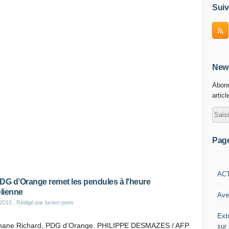
Suiv
News
Abonn
articl
Pag
AC
DG d’Orange remet les pendules à l'heure
élienne
Ave
 2015
, Rédigé par lucien-pons
Ext
hane Richard, PDG d’Orange. PHILIPPE DESMAZES / AFP
sur