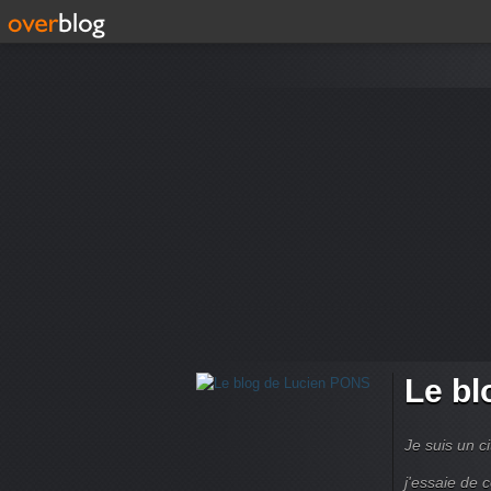
Le bl
Je suis un ci
j'essaie de 