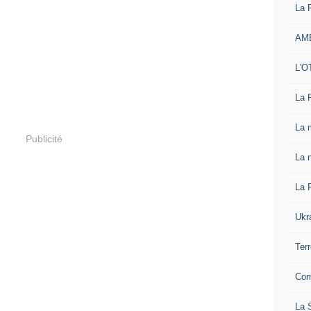
La 
AM
L'O
La 
La 
Publicité
La n
La 
Ukr
Ter
Com
La S