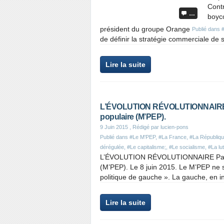
Contr
…
boyco
président du groupe Orange
Publié dans
de définir la stratégie commerciale de s
Lire la suite
L’ÉVOLUTION RÉVOLUTIONNAIRE Pa
populaire (M’PEP).
9 Juin 2015
, Rédigé par lucien-pons
Publié dans
#Le M'PEP
,
#La France
,
#La Républiq
dérégulée
,
#Le capitalisme;
,
#Le socialisme
,
#La lu
L’ÉVOLUTION RÉVOLUTIONNAIRE Par le
(M’PEP). Le 8 juin 2015. Le M’PEP ne so
politique de gauche ». La gauche, en in
Lire la suite