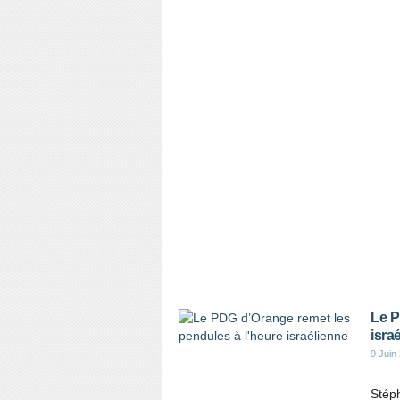
Le P
isra
9 Juin
Stép