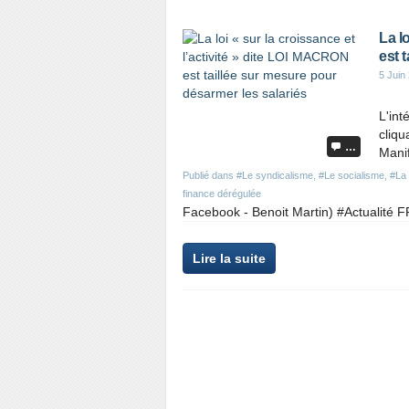
La l
est 
5 Juin
L'int
cliqu
…
Manif
Publié dans
#Le syndicalisme
,
#Le socialisme
,
#La
finance dérégulée
Facebook - Benoit Martin) #Actualité 
Lire la suite