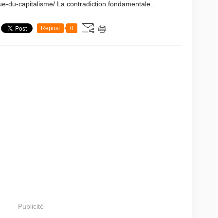
ue-du-capitalisme/ La contradiction fondamentale...
Repost
0
Publicité