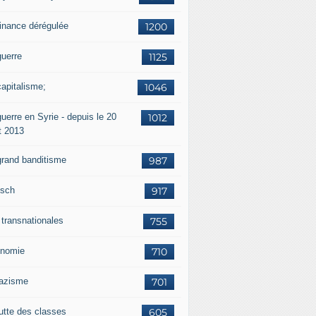
finance dérégulée
1200
guerre
1125
capitalisme;
1046
uerre en Syrie - depuis le 20
1012
t 2013
grand banditisme
987
sch
917
 transnationales
755
nomie
710
nazisme
701
lutte des classes
605