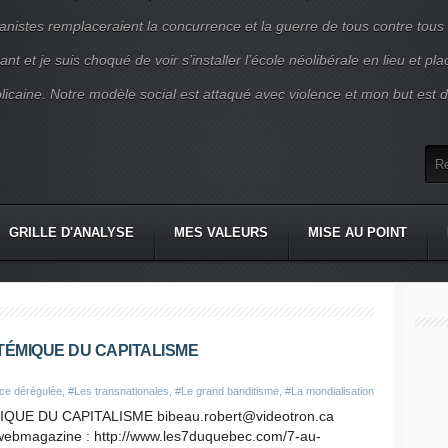
nistes remplaceraient la concurrence et la guerre de tous contre tous
nt et je suis choqué de voir s’installer l’école néolibérale en lieu et pl
blicaine. Notre modèle social est attaqué avec violence et mon but est d
GRILLE D'ANALYSE
MES VALEURS
MISE AU POINT
STÉMIQUE DU CAPITALISME
nce dérégulée
,
#Les transnationales
,
#Le grand banditisme
,
#La mondialisation
QUE DU CAPITALISME bibeau.robert@videotron.ca
re webmagazine : http://www.les7duquebec.com/7-au-