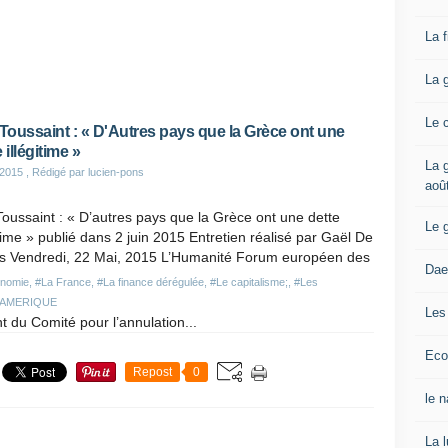
La 
La 
Le 
 Toussaint : « D'Autres pays que la Grèce ont une
 illégitime »
La g
 2015
, Rédigé par lucien-pons
aoû
Toussaint : « D’autres pays que la Grèce ont une dette
Le 
itime » publié dans 2 juin 2015 Entretien réalisé par Gaël De
is Vendredi, 22 Mai, 2015 L’Humanité Forum européen des
Dae
nomie
,
#La France
,
#La finance dérégulée
,
#Le capitalisme;
,
#Les
#AMERIQUE
Les
nt du Comité pour l’annulation...
Eco
Repost
0
le 
La 