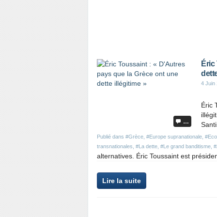
Éric
dette
4 Juin
Éric 
illég
…
Sant
Publié dans
#Grèce
,
#Europe supranationale
,
#Eco
transnationales
,
#La dette
,
#Le grand banditisme
,
alternatives. Éric Toussaint est préside
Lire la suite