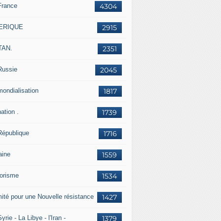
France
4304
ERIQUE
2915
TAN.
2351
Russie
2045
mondialisation
1817
ation .
1739
République
1716
aine
1559
rorisme
1534
ité pour une Nouvelle résistance
1427
yrie - La Libye - l'Iran -
1379