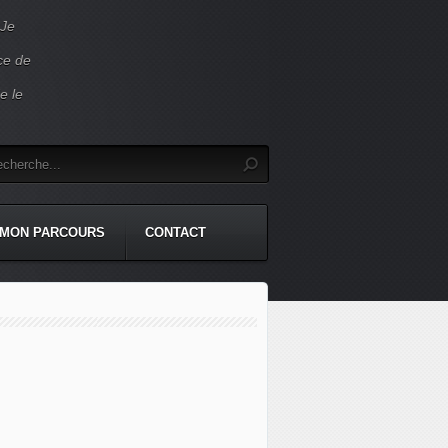
 Je
ace de
e le
MON PARCOURS
CONTACT