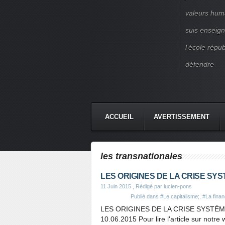
valeurs huma
suis enseigna
l’école répu
défendre
ACCUEIL
AVERTISSEMENT
les transnationales
LES ORIGINES DE LA CRISE SY
11 Juin 2015
, Rédigé par lucien-pons
Publié dans
#Le capitalisme;
,
#La fina
LES ORIGINES DE LA CRISE SYSTÉMI
10.06.2015 Pour lire l'article sur not