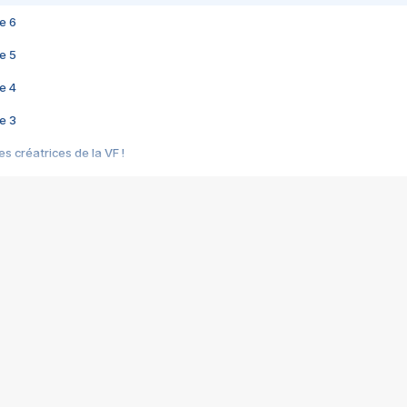
e 6
e 5
e 4
e 3
s créatrices de la VF !
e 2
e 1
e Mektoub My Love arrive enfin ! Rencontre avec Shaïn Boumedine et Sal
i : après Toni en famille
elle réalise le bouleversant Dites lui que je l'aime
ais ! Rencontre autour de Vie privée de Rebecca Zlotowski
 de Marguerite, Grave... Rencontre avec Ella Rumpf