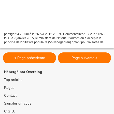
par tiger54 » Publié le 26 Avr 2015 23:19 / Commentaires : 0 / Vus : 1263
fois Le 7 janvier 2015, le ministère de l’Intérieur autrichien a accepté le
principe de l’initiative populaire (Volksbegehren) optant pour la sortie de
l’UE. Les Autrichiens, déçus...
< Page précédente
Page suivante >
Hébergé par Overblog
Top articles
Pages
Contact
Signaler un abus
C.G.U.