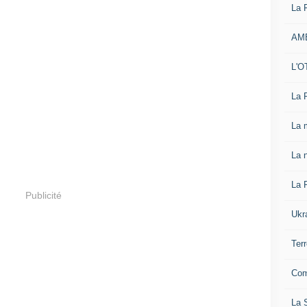
La 
AM
L'O
La 
La 
La n
La 
Publicité
Ukr
Ter
Com
La S