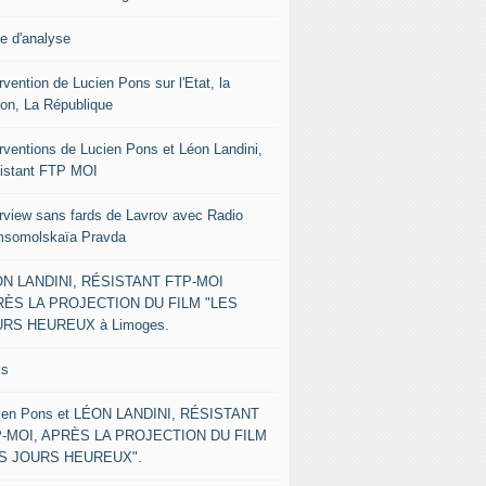
le d'analyse
rvention de Lucien Pons sur l'Etat, la
ion, La République
erventions de Lucien Pons et Léon Landini,
istant FTP MOI
erview sans fards de Lavrov avec Radio
somolskaïa Pravda
N LANDINI, RÉSISTANT FTP-MOI
ÈS LA PROJECTION DU FILM "LES
RS HEUREUX à Limoges.
ks
ien Pons et LÉON LANDINI, RÉSISTANT
-MOI, APRÈS LA PROJECTION DU FILM
ES JOURS HEUREUX".