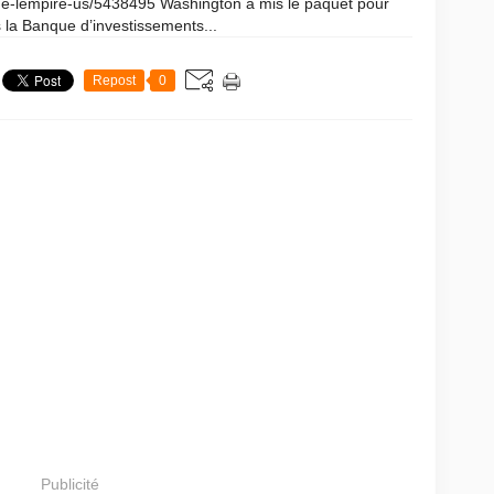
n-de-lempire-us/5438495 Washington a mis le paquet pour
 la Banque d’investissements...
Repost
0
Publicité