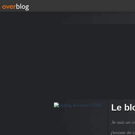
Le bl
Je suis un ci
j'essaie de 