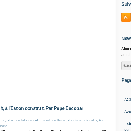
Suiv
News
Abonn
articl
Pag
AC
it, à l’Est on construit. Par Pepe Escobar
Ave
isme;
,
#La mondialisation
,
#Le grand banditisme
,
#Les transnationales
,
#La
Ext
lisme
sur