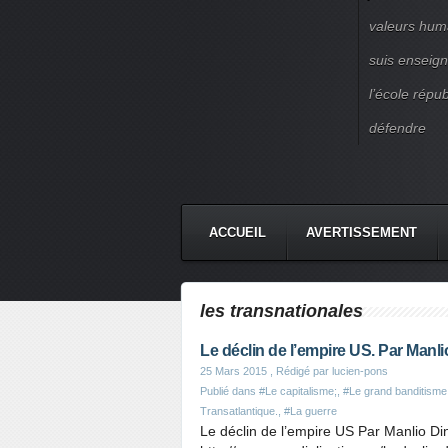
valeurs huma
suis enseigna
l’école répu
défendre
ACCUEIL
AVERTISSEMENT
les transnationales
Le déclin de l’empire US. Par Manli
25 Mars 2015
, Rédigé par lucien-pons
Publié dans
#Le capitalisme;
,
#Le grand banditisme
Transatlantique.
,
#La guerre
Le déclin de l’empire US Par Manlio Din