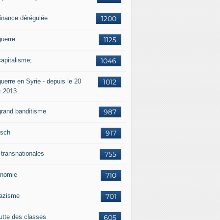
finance dérégulée
1200
guerre
1125
capitalisme;
1046
uerre en Syrie - depuis le 20
1012
t 2013
grand banditisme
987
sch
917
 transnationales
755
nomie
710
nazisme
701
lutte des classes
605