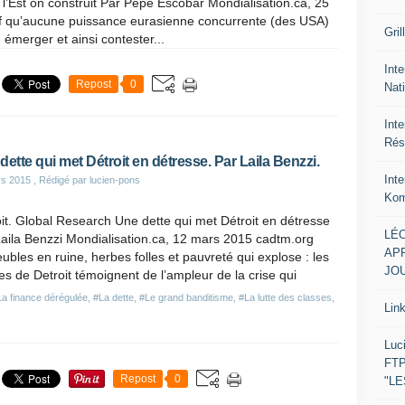
à l’Est on construit Par Pepe Escobar Mondialisation.ca, 25
if qu’aucune puissance eurasienne concurrente (des USA)
Gril
émerger et ainsi contester...
Inte
Repost
0
Nat
Int
Rés
dette qui met Détroit en détresse. Par Laila Benzzi.
Int
rs 2015
, Rédigé par lucien-pons
Kom
it. Global Research Une dette qui met Détroit en détresse
LÉO
aila Benzzi Mondialisation.ca, 12 mars 2015 cadtm.org
APR
bles en ruine, herbes folles et pauvreté qui explose : les
JOU
s de Detroit témoignent de l’ampleur de la crise qui
La finance dérégulée
,
#La dette
,
#Le grand banditisme
,
#La lutte des classes
,
Lin
Luc
FTP
Repost
0
"L