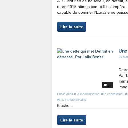
A l’Ouest rien de nouveau, on détruit, 
mars 2015 atimes.com « Il est impérat
capable de dominer l’Eurasie ne puisse 
Lire la suite
Une 
25 Ma
Detro
Par L
Immeu
…
image
Publié dans
#La mondialisation
,
#Le capitalisme;
,
#
#Les transnationales
touche...
Lire la suite