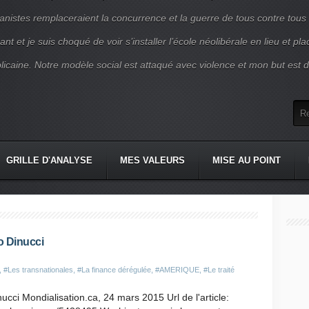
nistes remplaceraient la concurrence et la guerre de tous contre tous
nt et je suis choqué de voir s’installer l’école néolibérale en lieu et pl
blicaine. Notre modèle social est attaqué avec violence et mon but est d
GRILLE D'ANALYSE
MES VALEURS
MISE AU POINT
o Dinucci
,
#Les transnationales
,
#La finance dérégulée
,
#AMERIQUE
,
#Le traité
ucci Mondialisation.ca, 24 mars 2015 Url de l'article: