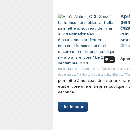
Aprè
perm
étas
enco
sept
25 Ma
Après
…
Publié dans
#La France
,
#La République
,
#La natio
des classes
,
#la liberté
,
#Le grand banditisme
,
#Te
permettre à nouveau de livrer aux trans
était encore une entreprise publique i
découpe...
Lire la suite