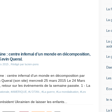
La 
La 
Le 
La g
aoû
ine : centre infernal d’un monde en décomposition,
Le 
Kevin Queral.
rs 2015
, Rédigé par lucien-pons
Dae
ne : centre infernal d’un monde en décomposition par
Les
n Queral (son site) mercredi 25 mars 2015 Le 24 Mars
 retour sur les événements de la semaine passée. 1 - La
Eco
ationale
,
#AMERIQUE
,
#L'OTAN.
,
#La guerre
,
#La mondialisation
,
#Les
le 
ésident Ukrainien de laisser les enfants...
La 