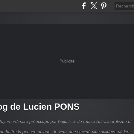
Publicité
og de Lucien PONS
toyen ordinaire préoccupé par l’injustice. Je refuse l'ultralibéralisme et
combattre la pensée unique. Je veux une société plus solidaire où les