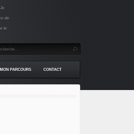
 Je
ace de
e le
MON PARCOURS
CONTACT