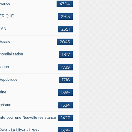
France
4304
ERIQUE
2915
TAN.
2351
Russie
2045
mondialisation
1817
ation .
1739
République
1716
aine
1559
rorisme
1534
ité pour une Nouvelle résistance
1427
yrie - La Libye - l'Iran -
1379