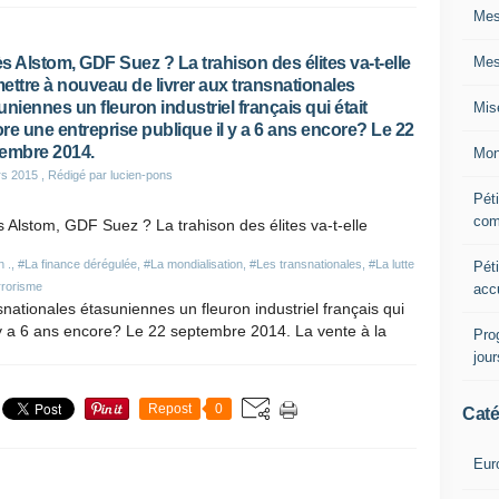
Mes
Mes
s Alstom, GDF Suez ? La trahison des élites va-t-elle
ettre à nouveau de livrer aux transnationales
uniennes un fleuron industriel français qui était
Mis
re une entreprise publique il y a 6 ans encore? Le 22
embre 2014.
Mon
rs 2015
, Rédigé par lucien-pons
Péti
com
 Alstom, GDF Suez ? La trahison des élites va-t-elle
n .
,
#La finance dérégulée
,
#La mondialisation
,
#Les transnationales
,
#La lutte
Péti
rrorisme
acc
nationales étasuniennes un fleuron industriel français qui
l y a 6 ans encore? Le 22 septembre 2014. La vente à la
Pro
jou
Repost
0
Caté
Eur