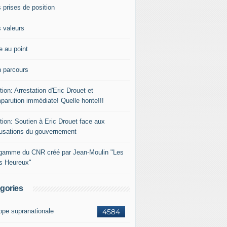
 prises de position
 valeurs
e au point
 parcours
tion: Arrestation d'Eric Drouet et
parution immédiate! Quelle honte!!!
tion: Soutien à Eric Drouet face aux
usations du gouvernement
gamme du CNR créé par Jean-Moulin "Les
rs Heureux"
gories
ope supranationale
4584