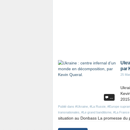
Ukra
par 
25 Ma
Ukrai
Kevi
…
2015,
Publié dans
#Ukraine
,
#La Russie
,
#Europe supran
transnationales
,
#Le grand banditisme
,
#La France
situation au Donbass La promesse du pr