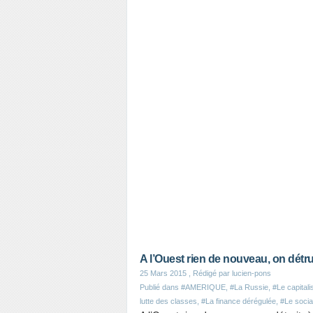
A l’Ouest rien de nouveau, on détru
25 Mars 2015
, Rédigé par lucien-pons
Publié dans
#AMERIQUE
,
#La Russie
,
#Le capital
lutte des classes
,
#La finance dérégulée
,
#Le socia