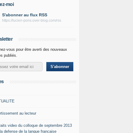
ez-moi
S'abonner au flux RSS
https://lucien-pons.over-blog.com/rss
letter
ez-vous pour être averti des nouveaux
es publiés.
es
TUALITE
rtissement au lecteur
raits video du colloque de septembre 2013
 la defense de la langue francaise