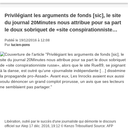
alentours de Mossoul (Mustafa al-Dabbagh) Comment...
Privilégiant les arguments de fonds [sic], le site
du journal 20Minutes nous attribue pour sa part
le doux sobriquet de «site conspirationniste
russe», alors que le site Rue89, se joignant à la
Publié le 19/12/2016 à 12:08
danse, est outré qu’une «journaliste
Par
lucien-pons
indépendante […] dissémine la propagande pro-
Assad». Avant eux, Les Inrocks avaient eux
aussi voulu dénoncer un grand complot
prorusse, un avis que ses lecteurs ne
semblaient pas partager.
Libération, outré par le succès d'une journaliste qui démonte le discours
officiel sur Alep 17 déc. 2016, 19:12 © Kenzo Tribouillard Source: AFP