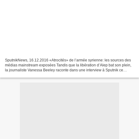
SputnikNews, 16.12.2016 «Atrocités» de l’armée syrienne: les sources des
médias mainstream exposées Tandis que la libération d’Alep bat son plein,
la journaliste Vanessa Beeley raconte dans une interview à Sputnik ce
qu’elle a vu de ses propres yeux à...