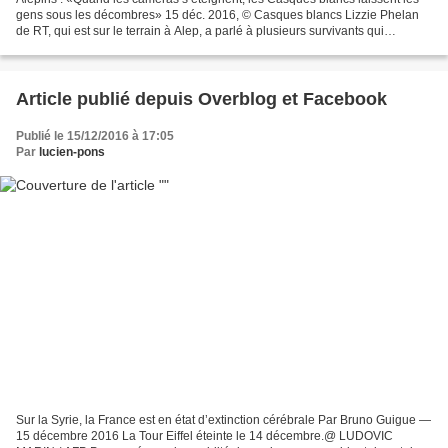
gens sous les décombres» 15 déc. 2016, © Casques blancs Lizzie Phelan
de RT, qui est sur le terrain à Alep, a parlé à plusieurs survivants qui
accusent les activistes antigouvernementaux...
Article publié depuis Overblog et Facebook
Publié le 15/12/2016 à 17:05
Par
lucien-pons
Sur la Syrie, la France est en état d’extinction cérébrale Par Bruno Guigue —
15 décembre 2016 La Tour Eiffel éteinte le 14 décembre.@ LUDOVIC