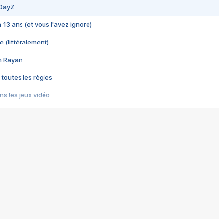
 DayZ
 a 13 ans (et vous l'avez ignoré)
e (littéralement)
im Rayan
 toutes les règles
s les jeux vidéo
us choquant de Rockstar ? - Le scandale BULLY
e plus moche de Steam
du RÊVE tourne au CAUCHEMAR
pendant 8 heures
it… à tort
umiliés par un jeu vidéo
ire - Final Fantasy 8