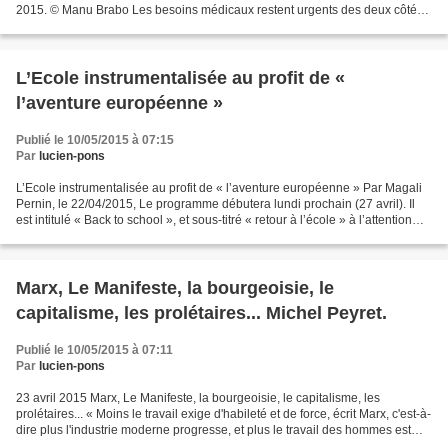
2015. © Manu Brabo Les besoins médicaux restent urgents des deux côtés
de la ligne de front, pour les résidents...
L’Ecole instrumentalisée au profit de «
l’aventure européenne »
Publié le 10/05/2015 à 07:15
Par
lucien-pons
L’Ecole instrumentalisée au profit de « l’aventure européenne » Par Magali
Pernin, le 22/04/2015, Le programme débutera lundi prochain (27 avril). Il
est intitulé « Back to school », et sous-titré « retour à l’école » à l’attention
des ploucs non mondialisés....
Marx, Le Manifeste, la bourgeoisie, le
capitalisme, les prolétaires... Michel Peyret.
Publié le 10/05/2015 à 07:11
Par
lucien-pons
23 avril 2015 Marx, Le Manifeste, la bourgeoisie, le capitalisme, les
prolétaires... « Moins le travail exige d'habileté et de force, écrit Marx, c'est-à-
dire plus l'industrie moderne progresse, et plus le travail des hommes est
supplanté par celui des...