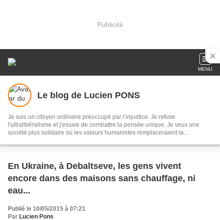
Publicité
MENU
Le blog de Lucien PONS
Je suis un citoyen ordinaire préoccupé par l’injustice. Je refuse
l'ultralibéralisme et j'essaie de combattre la pensée unique. Je veux une
société plus solidaire où les valeurs humanistes remplaceraient la
concurrence et la guerre de tous contre tous Je suis enseignant et je suis
choqué de voir s’installer l’école néolibérale en lieu et place de l’école
républicaine. Notre modèle social est attaqué avec violence et mon but est
de le défendre
En Ukraine, à Debaltseve, les gens vivent
encore dans des maisons sans chauffage, ni
eau...
Publié le 10/05/2015 à 07:21
Par
Lucien Pons