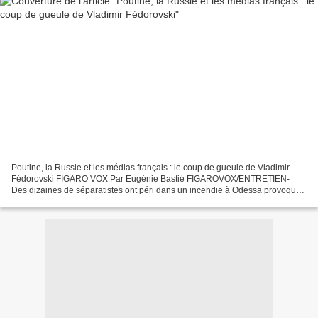
Poutine, la Russie et les médias français : le coup de gueule de Vladimir
Fédorovski FIGARO VOX Par Eugénie Bastié FIGAROVOX/ENTRETIEN-
Des dizaines de séparatistes ont péri dans un incendie à Odessa provoqué
par des nationalistes ukrainiens, ce qui n'a...