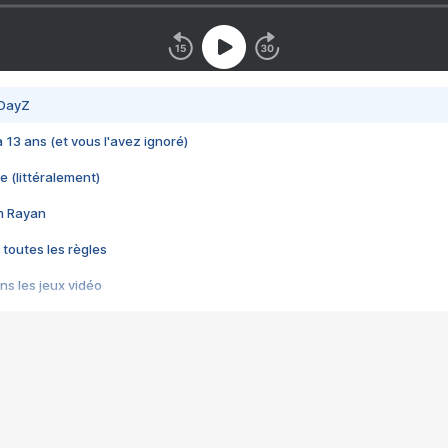
 DayZ
 a 13 ans (et vous l'avez ignoré)
e (littéralement)
im Rayan
 toutes les règles
s les jeux vidéo
us choquant de Rockstar ? - Le scandale BULLY
e plus moche de Steam
du RÊVE tourne au CAUCHEMAR
pendant 8 heures