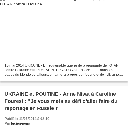
10 mai 2014 UKRAINE - L’insoutenable guerre de propagande de l’OTAN
contre l’Ukraine Sur RESEAUINTERNATIONAL En Occident , dans les
pages du Monde ou ailleurs, on aime, à propos de Poutine et de l’Ukraine,
évoquer la notion de « guerre d’information »....
UKRAINE et POUTINE - Anne Nivat à Caroline
Fourest : "Je vous mets au défi d'aller faire du
reportage en Russie !"
Publié le 11/05/2014 à 02:10
Par
lucien-pons