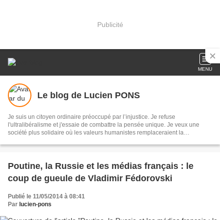
Publicité
MENU
Le blog de Lucien PONS
Je suis un citoyen ordinaire préoccupé par l’injustice. Je refuse
l'ultralibéralisme et j'essaie de combattre la pensée unique. Je veux une
société plus solidaire où les valeurs humanistes remplaceraient la
concurrence et la guerre de tous contre tous Je suis enseignant et je suis
choqué de voir s’installer l’école néolibérale en lieu et place de l’école
républicaine. Notre modèle social est attaqué avec violence et mon but est
de le défendre
Poutine, la Russie et les médias français : le
coup de gueule de Vladimir Fédorovski
Publié le 11/05/2014 à 08:41
Par
lucien-pons