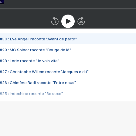
#30 : Eve Angeli raconte "Avant de partir"
#29 : MC Solaar raconte "Bouge de là"
28 : Lorie raconte "Je vais vite"
#27 : Christophe Willem raconte "Jacques a dit"
#26 : Chimène Badi raconte "Entre nous"
#25 : Indochine raconte "3e sexe"
#24 : Zaho raconte "C'est chelou"
#23 : Patrick Bruel raconte "Au café des délices"
#22 : Kyo raconte "Le chemin"