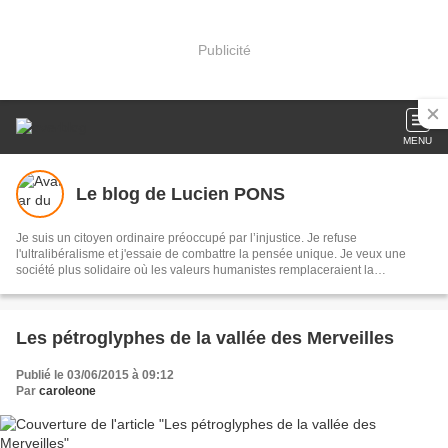
Publicité
MENU
Le blog de Lucien PONS
Je suis un citoyen ordinaire préoccupé par l’injustice. Je refuse
l'ultralibéralisme et j'essaie de combattre la pensée unique. Je veux une
société plus solidaire où les valeurs humanistes remplaceraient la
concurrence et la guerre de tous contre tous Je suis enseignant et je suis
choqué de voir s’installer l’école néolibérale en lieu et place de l’école
républicaine. Notre modèle social est attaqué avec violence et mon but est
de le défendre
Les pétroglyphes de la vallée des Merveilles
Publié le 03/06/2015 à 09:12
Par
caroleone