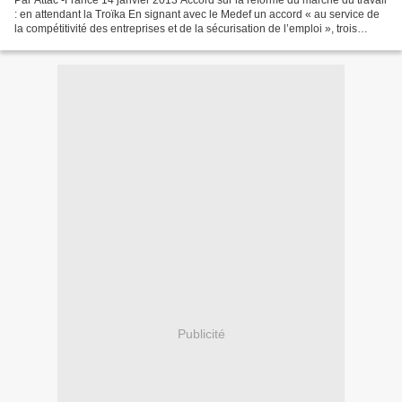
Par Attac -France 14 janvier 2013 Accord sur la réforme du marché du travail
: en attendant la Troïka En signant avec le Medef un accord « au service de
la compétitivité des entreprises et de la sécurisation de l’emploi », trois
syndicats minoritaires...
Publicité