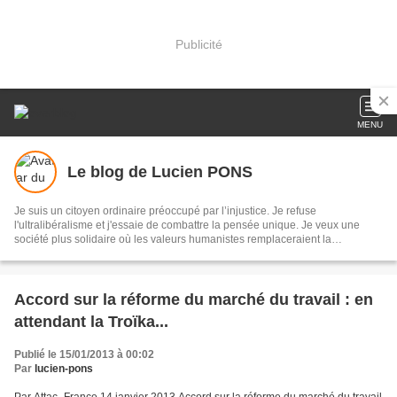
Publicité
MENU
Le blog de Lucien PONS
Je suis un citoyen ordinaire préoccupé par l’injustice. Je refuse
l'ultralibéralisme et j'essaie de combattre la pensée unique. Je veux une
société plus solidaire où les valeurs humanistes remplaceraient la
concurrence et la guerre de tous contre tous Je suis enseignant et je suis
choqué de voir s’installer l’école néolibérale en lieu et place de l’école
républicaine. Notre modèle social est attaqué avec violence et mon but est
de le défendre
Accord sur la réforme du marché du travail : en
attendant la Troïka...
Publié le 15/01/2013 à 00:02
Par
lucien-pons