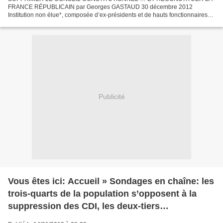
FRANCE RÉPUBLICAIN par Georges GASTAUD 30 décembre 2012
Institution non élue*, composée d’ex-présidents et de hauts fonctionnaires
rompus aux basses œuvres de l’Etat bourgeois, le Conseil constitutionnel...
Publicité
Vous êtes ici: Accueil » Sondages en chaîne: les
trois-quarts de la population s’opposent à la
suppression des CDI, les deux-tiers
désapprouvent F.Hollande et reconnaissent