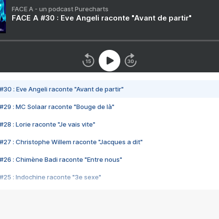
FACE A - un podcast Purecharts
FACE A #30 : Eve Angeli raconte "Avant de partir"
#30 : Eve Angeli raconte "Avant de partir"
#29 : MC Solaar raconte "Bouge de là"
28 : Lorie raconte "Je vais vite"
#27 : Christophe Willem raconte "Jacques a dit"
#26 : Chimène Badi raconte "Entre nous"
#25 : Indochine raconte "3e sexe"
#24 : Zaho raconte "C'est chelou"
#23 : Patrick Bruel raconte "Au café des délices"