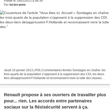
Publié le 14/01/2013 à 08:39
vivre la lutte des
Par
lucien-pons
Jeudi 10 janvier 2013 | POI | Commentaires fermés Sondages en chaîne: les
trois-quarts de la population s’opposent à la suppression des CDI, les deux-
tiers désapprouvent F.Hollande et reconnaissent vivre la lutte des classes
Les trois-quarts de la population...
Renault propose à ses ouvriers de travailler plus
pour... rien. Les accords entre partenaires
sociaux sur la fléxisécurité servent à ça.