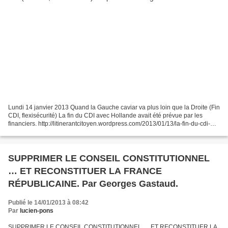
Lundi 14 janvier 2013 Quand la Gauche caviar va plus loin que la Droite (Fin
CDI, flexisécurité) La fin du CDI avec Hollande avait été prévue par les
financiers. http://litinerantcitoyen.wordpress.com/2013/01/13/la-fin-du-cdi-
avec-hollande-avait-ete-prevu-par-les-financiers/...
SUPPRIMER LE CONSEIL CONSTITUTIONNEL
… ET RECONSTITUER LA FRANCE
RÉPUBLICAINE. Par Georges Gastaud.
Publié le 14/01/2013 à 08:42
Par
lucien-pons
SUPPRIMER LE CONSEIL CONSTITUTIONNEL … ET RECONSTITUER LA