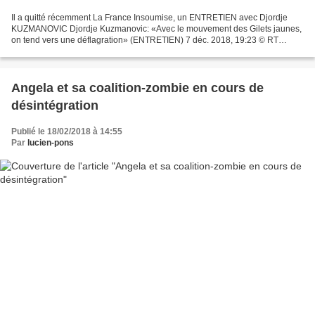
Il a quitté récemment La France Insoumise, un ENTRETIEN avec Djordje
KUZMANOVIC Djordje Kuzmanovic: «Avec le mouvement des Gilets jaunes,
on tend vers une déflagration» (ENTRETIEN) 7 déc. 2018, 19:23 © RT
France Djordje Kuzmanovic en Gilet jaune sur le...
Angela et sa coalition-zombie en cours de
désintégration
Publié le 18/02/2018 à 14:55
Par
lucien-pons