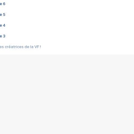
e 6
e 5
e 4
e 3
s créatrices de la VF !
e 2
e 1
e Mektoub My Love arrive enfin ! Rencontre avec Shaïn Boumedine et Sal
i : après Toni en famille
elle réalise le bouleversant Dites lui que je l'aime
ais ! Rencontre autour de Vie privée de Rebecca Zlotowski
 de Marguerite, Grave... Rencontre avec Ella Rumpf
 Les Rêveurs, un film intime sur la santé mentale