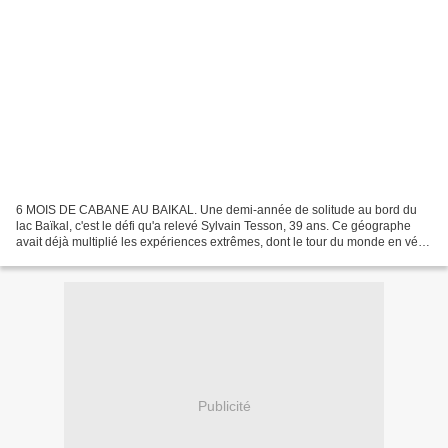
6 MOIS DE CABANE AU BAIKAL. Une demi-année de solitude au bord du
lac Baïkal, c'est le défi qu'a relevé Sylvain Tesson, 39 ans. Ce géographe
avait déjà multiplié les expériences extrêmes, dont le tour du monde en vélo
et la traversée de l'Himalaya à pieds....
Publicité