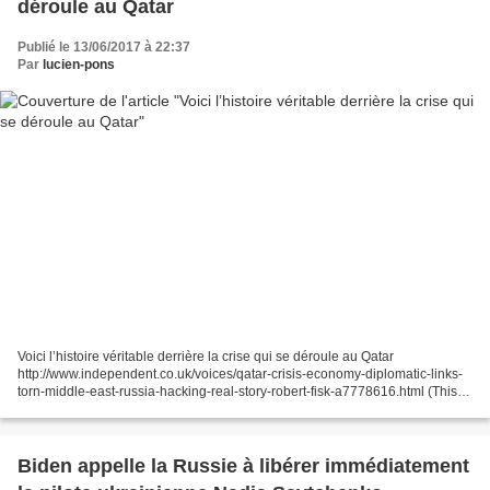
déroule au Qatar
Publié le 13/06/2017 à 22:37
Par
lucien-pons
Voici l’histoire véritable derrière la crise qui se déroule au Qatar
http://www.independent.co.uk/voices/qatar-crisis-economy-diplomatic-links-
torn-middle-east-russia-hacking-real-story-robert-fisk-a7778616.html (This Is
The Real Story Behind The Crisis...
Biden appelle la Russie à libérer immédiatement