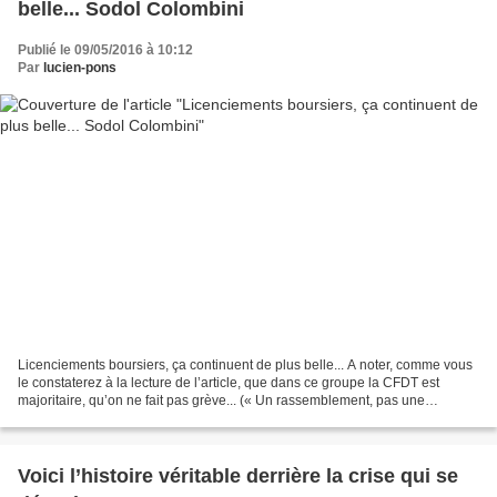
belle... Sodol Colombini
Publié le 09/05/2016 à 10:12
Par
lucien-pons
Licenciements boursiers, ça continuent de plus belle... A noter, comme vous
le constaterez à la lecture de l’article, que dans ce groupe la CFDT est
majoritaire, qu’on ne fait pas grève... (« Un rassemblement, pas une
manifestation, ni un appel à la grève,...
Voici l’histoire véritable derrière la crise qui se