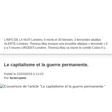
L’INFO DE LA NUIT-Londres: 6 morts et 30 blessés, 3 terroristes abattus
ALERTE-Londres: Theresa May évoque une possible attaque « terroriste » Il
y a 5 heures URGENT-Londres: Theresa May va réunir le comité Cobra Il y a
6 heures URGENT-Londres: la station...
Le capitalisme et la guerre permanente.
Publié le 22/03/2016 à 13:23
Par
lucien-pons