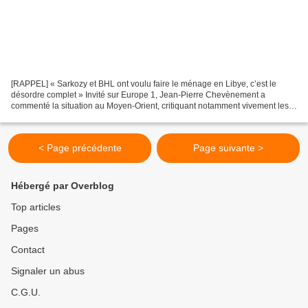
[RAPPEL] « Sarkozy et BHL ont voulu faire le ménage en Libye, c’est le
désordre complet » Invité sur Europe 1, Jean-Pierre Chevènement a
commenté la situation au Moyen-Orient, critiquant notamment vivement les
choix de la France en Libye sous la présidence...
< Page précédente
Page suivante >
Hébergé par Overblog
Top articles
Pages
Contact
Signaler un abus
C.G.U.