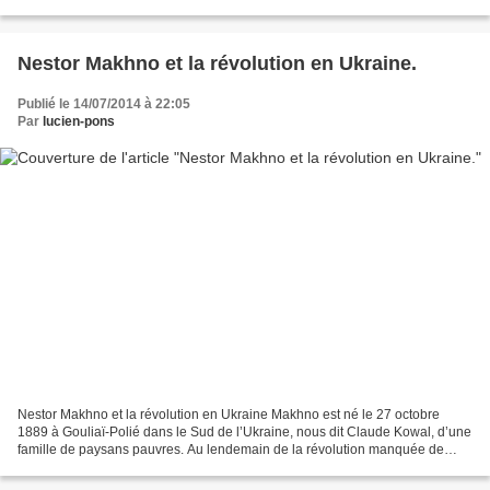
se faire l’écho de cette brillante...
Nestor Makhno et la révolution en Ukraine.
Publié le 14/07/2014 à 22:05
Par
lucien-pons
Nestor Makhno et la révolution en Ukraine Makhno est né le 27 octobre
1889 à Gouliaï-Polié dans le Sud de l’Ukraine, nous dit Claude Kowal, d’une
famille de paysans pauvres. Au lendemain de la révolution manquée de
1905, il intègre un groupe anarcho-communiste....