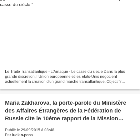
Le Traité Transatlantique - L'Arnaque - Le casse du siècle Dans la plus
grande discrétion, l’Union européenne et les Etats-Unis négocient
actuellement la création d'un grand marché transatlantique. Objectif?
Supprimer les «obstacles au commerce», au bénéfice...
Maria Zakharova, la porte-parole du Ministère
des Affaires Étrangères de la Fédération de
Russie cite le 10ème rapport de la Mission
d’Observation des droits de l’homme de l’ONU.
Publié le 29/09/2015 à 08:48
Par
lucien-pons