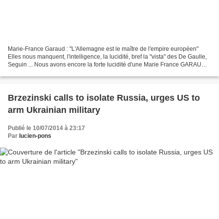
Marie-France Garaud : "L'Allemagne est le maître de l'empire européen"
Elles nous manquent, l'intelligence, la lucidité, bref la "vista" des De Gaulle,
Seguin ... Nous avons encore la forte lucidité d'une Marie France GARAUD,
digne représentante de ces...
Brzezinski calls to isolate Russia, urges US to
arm Ukrainian military
Publié le 10/07/2014 à 23:17
Par
lucien-pons