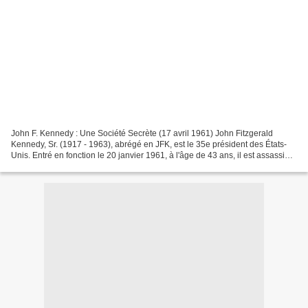
John F. Kennedy : Une Société Secrète (17 avril 1961) John Fitzgerald
Kennedy, Sr. (1917 - 1963), abrégé en JFK, est le 35e président des États-
Unis. Entré en fonction le 20 janvier 1961, à l'âge de 43 ans, il est assassiné
le 22 novembre 1963, à l'âge...