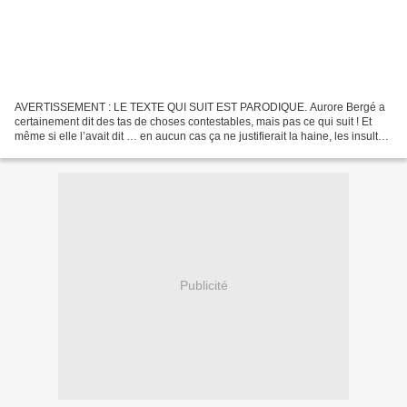
AVERTISSEMENT : LE TEXTE QUI SUIT EST PARODIQUE. Aurore Bergé a
certainement dit des tas de choses contestables, mais pas ce qui suit ! Et
même si elle l’avait dit … en aucun cas ça ne justifierait la haine, les insultes
et la violence qu’on peut lire...
Publicité