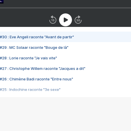
#30 : Eve Angeli raconte "Avant de partir"
#29 : MC Solaar raconte "Bouge de là"
28 : Lorie raconte "Je vais vite"
#27 : Christophe Willem raconte "Jacques a dit"
#26 : Chimène Badi raconte "Entre nous"
#25 : Indochine raconte "3e sexe"
#24 : Zaho raconte "C'est chelou"
#23 : Patrick Bruel raconte "Au café des délices"
#22 : Kyo raconte "Le chemin"