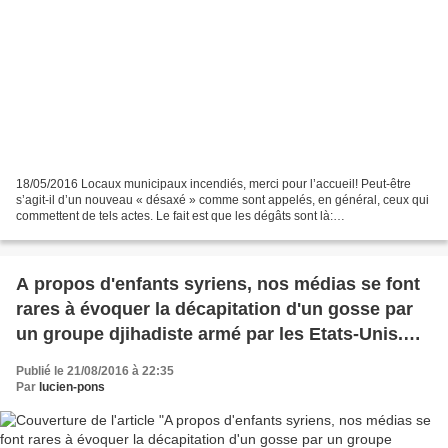
18/05/2016 Locaux municipaux incendiés, merci pour l’accueil! Peut-être
s’agit-il d’un nouveau « désaxé » comme sont appelés, en général, ceux qui
commettent de tels actes. Le fait est que les dégâts sont là:
http://www.leparisien.fr/faits-divers/annecy-un-refugie-s......
A propos d'enfants syriens, nos médias se font
rares à évoquer la décapitation d'un gosse par
un groupe djihadiste armé par les Etats-Unis.
Par Jean Lévy.
Publié le 21/08/2016 à 22:35
Par
lucien-pons