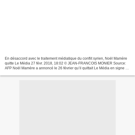
En désaccord avec le traitement médiatique du conflit syrien, Noël Mamère
quitte Le Média 27 févr. 2018, 18:02 © JEAN-FRANCOIS MONIER Source:
AFP Noël Mamère a annoncé le 26 février qu’il quittait Le Média en signe de
protestation face au traitement réservé...