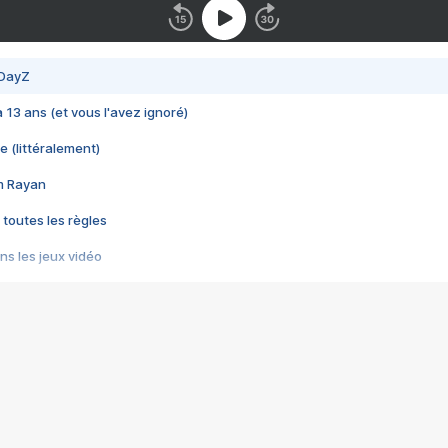
 DayZ
 a 13 ans (et vous l'avez ignoré)
e (littéralement)
im Rayan
 toutes les règles
s les jeux vidéo
us choquant de Rockstar ? - Le scandale BULLY
e plus moche de Steam
du RÊVE tourne au CAUCHEMAR
pendant 8 heures
it… à tort