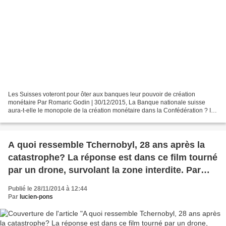
Les Suisses voteront pour ôter aux banques leur pouvoir de création
monétaire Par Romaric Godin | 30/12/2015, La Banque nationale suisse
aura-t-elle le monopole de la création monétaire dans la Confédération ? Il
faudra voter. (Crédits : © Ruben Sprich...
A quoi ressemble Tchernobyl, 28 ans après la
catastrophe? La réponse est dans ce film tourné
par un drone, survolant la zone interdite. Par
Danny Cooke dans "Midi Libre".
Publié le 28/11/2014 à 12:44
Par
lucien-pons