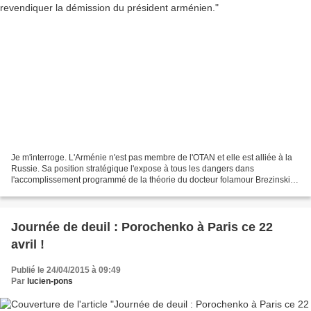
Je m'interroge. L'Arménie n'est pas membre de l'OTAN et elle est alliée à la
Russie. Sa position stratégique l'expose à tous les dangers dans
l'accomplissement programmé de la théorie du docteur folamour Brezinski .
A y regarder de plus près on verrait...
Journée de deuil : Porochenko à Paris ce 22
avril !
Publié le 24/04/2015 à 09:49
Par
lucien-pons