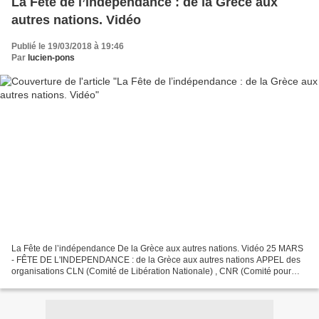
La Fête de l’indépendance : de la Grèce aux
autres nations. Vidéo
Publié le 19/03/2018 à 19:46
Par
lucien-pons
La Fête de l’indépendance De la Grèce aux autres nations. Vidéo 25 MARS
- FÊTE DE L'INDEPENDANCE : de la Grèce aux autres nations APPEL des
organisations CLN (Comité de Libération Nationale) , CNR (Comité pour
une Nouvelle Résistance-CNR), et RPS FIERS...
https://www.facebook.com/CNR06.Nouvelle.Resistance/videos/1851487987
68701/ Le...