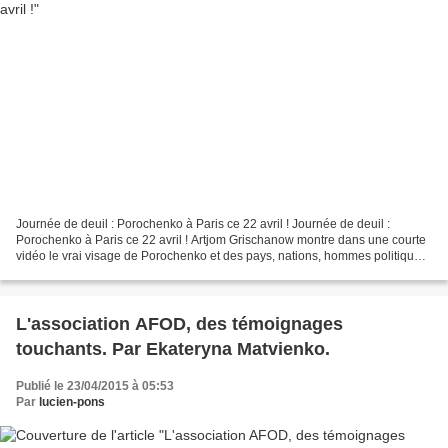
Journée de deuil : Porochenko à Paris ce 22 avril ! Journée de deuil :
Porochenko à Paris ce 22 avril ! Artjom Grischanow montre dans une courte
vidéo le vrai visage de Porochenko et des pays, nations, hommes politiques,
hommes et femmes de communication...
L'association AFOD, des témoignages
touchants. Par Ekateryna Matvienko.
Publié le 23/04/2015 à 05:53
Par
lucien-pons