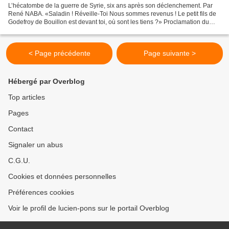
L’hécatombe de la guerre de Syrie, six ans après son déclenchement. Par
René NABA. «Saladin ! Réveille-Toi Nous sommes revenus ! Le petit fils de
Godefroy de Bouillon est devant toi, où sont les tiens ?» Proclamation du
Général Gouraud entrant à cheval...
< Page précédente
Page suivante >
Hébergé par Overblog
Top articles
Pages
Contact
Signaler un abus
C.G.U.
Cookies et données personnelles
Préférences cookies
Voir le profil de lucien-pons sur le portail Overblog