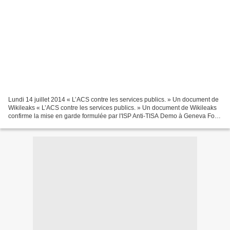
Lundi 14 juillet 2014 « L’ACS contre les services publics. » Un document de
Wikileaks « L’ACS contre les services publics. » Un document de Wikileaks
confirme la mise en garde formulée par l'ISP Anti-TISA Demo à Geneva For
immediate release – 19 June...