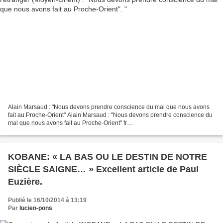
Alain Marsaud : "Nous devons prendre conscience du mal que nous avons
fait au Proche-Orient" Alain Marsaud : "Nous devons prendre conscience du
mal que nous avons fait au Proche-Orient" fr
http://oumma.com/sites/default/files/alainmarsaud.jpg le 20. août...
KOBANE: « LA BAS OU LE DESTIN DE NOTRE
SIÈCLE SAIGNE… » Excellent article de Paul
Euzière.
Publié le 16/10/2014 à 13:19
Par
lucien-pons