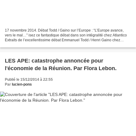
17 novembre 2014. Débat Todd / Gaino sur l’Europe : “L’Europe avance,
vers le mal…” isez ce fantastique débat dans son intégralité chez Atlantico
Extraits de l’excellentissime débat Emmanuel Todd / Henri Gaino chez
Atlantico (version intégrale sur le...
LES APE: catastrophe annoncée pour
l'économie de la Réunion. Par Flora Lebon.
Publié le 15/12/2014 à 22:55
Par
lucien-pons