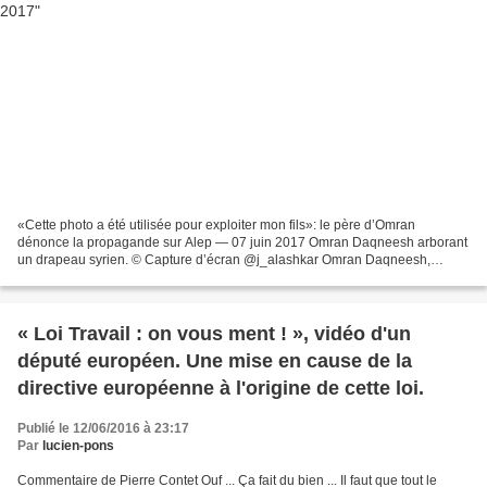
«Cette photo a été utilisée pour exploiter mon fils»: le père d’Omran
dénonce la propagande sur Alep — 07 juin 2017 Omran Daqneesh arborant
un drapeau syrien. © Capture d’écran @j_alashkar Omran Daqneesh,
l’enfant dont la photo a été érigée comme symbole...
« Loi Travail : on vous ment ! », vidéo d'un
député européen. Une mise en cause de la
directive européenne à l'origine de cette loi.
Publié le 12/06/2016 à 23:17
Par
lucien-pons
Commentaire de Pierre Contet Ouf ... Ça fait du bien ... Il faut que tout le