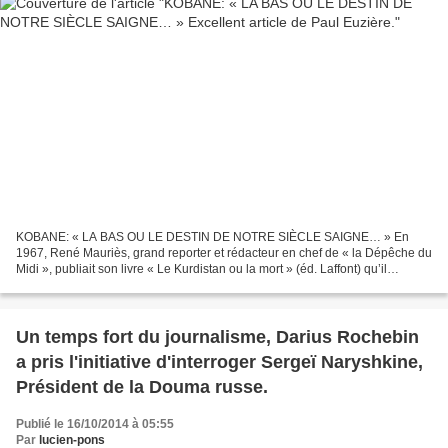
KOBANE: « LA BAS OU LE DESTIN DE NOTRE SIÈCLE SAIGNE… » En
1967, René Mauriès, grand reporter et rédacteur en chef de « la Dépêche du
Midi », publiait son livre « Le Kurdistan ou la mort » (éd. Laffont) qu’il
consacrait aux Kurdes d’Irak au côté desquels...
Un temps fort du journalisme, Darius Rochebin
a pris l'initiative d'interroger Sergeï Naryshkine,
Président de la Douma russe.
Publié le 16/10/2014 à 05:55
Par
lucien-pons